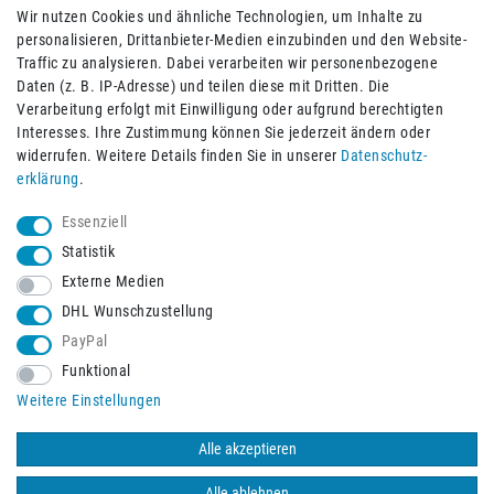
Wir nutzen Cookies und ähnliche Technologien, um Inhalte zu
personalisieren, Drittanbieter-Medien einzubinden und den Website-
Traffic zu analysieren. Dabei verarbeiten wir personenbezogene
Daten (z. B. IP-Adresse) und teilen diese mit Dritten. Die
Verarbeitung erfolgt mit Einwilligung oder aufgrund berechtigten
Impressum
Daten­schutz­erklärung
AGB
Interesses. Ihre Zustimmung können Sie jederzeit ändern oder
widerrufen. Weitere Details finden Sie in unserer
Daten­schutz­
erklärung
.
Barrierefreiheitserklärung
Widerrufs­recht
Essenziell
Statistik
Externe Medien
Widerrufs­formular
Kontakt
DHL Wunschzustellung
PayPal
Funktional
Vertrag widerrufen
Weitere Einstellungen
Alle akzeptieren
© 2026 Burbach+Goetz Deutsche Sanitätshaus GmbH
/ Alle Rechte
vorbehalten. Alle Preise verstehen sich inklusive der Mehrwertsteuer,
Alle ablehnen