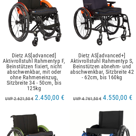
Dietz AS[advanced]
Dietz AS[advanced+]
Aktivrollstuhl Rahmentyp F,
Aktivrollstuhl Rahmentyp S,
Beinstützen fixiert, nicht
Beinstützen abnehm- und
abschwenkbar, mit oder
abschwenkbar, Sitzbreite 42
ohne Rahmeneinzug,
- 62cm, bis 160kg
Sitzbreite 34 - 50cm, bis
125kg
2.450,00 €
4.550,00 €
UVP 2.621,50 €
UVP 4.761,50 €