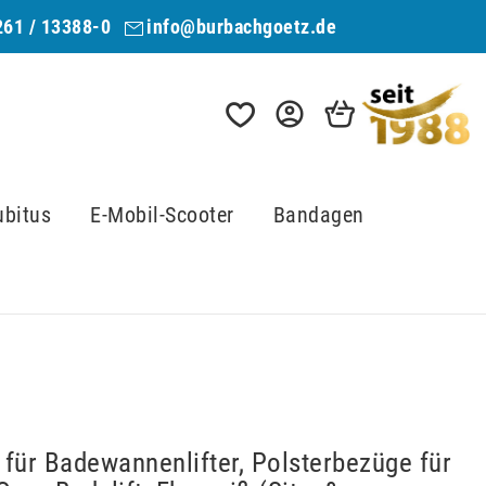
261 / 13388-0
info@burbachgoetz.de
ubitus
E-Mobil-Scooter
Bandagen
für Badewannenlifter, Polsterbezüge für