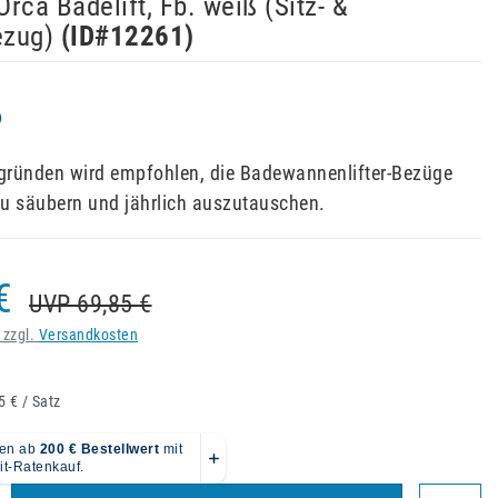
rca Badelift, Fb. weiß (Sitz- &
ezug)
(ID#
12261
)
gründen wird empfohlen, die Badewannenlifter-Bezüge
u säubern und jährlich auszutauschen.
€
UVP 69,85 €
 zzgl.
Versandkosten
5 € / Satz