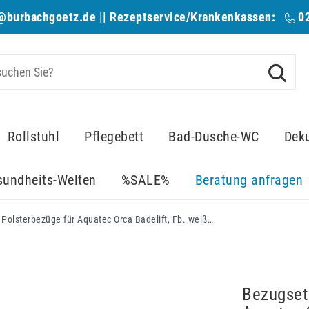
@burbachgoetz.de
|| Rezeptservice/Krankenkassen:
0
Rollstuhl
Pflegebett
Bad-Dusche-WC
Dek
sundheits-Welten
%SALE%
Beratung anfragen
Bezugset für Badewannenlifter, Polsterbezüge für Aquatec Orca Badelift, Fb. weiß (Sitz- & Rückenbezug)
Bezugset 