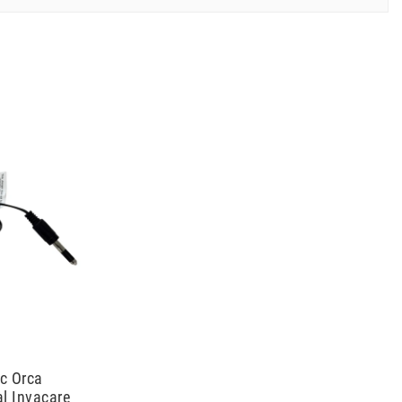
c Orca
al Invacare