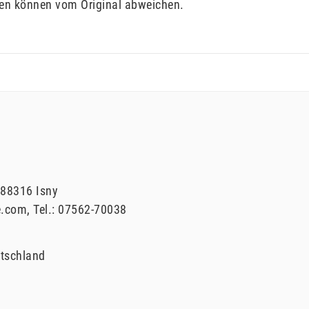
gen können vom Original abweichen.
88316
Isny
e.com
Tel.:
07562-70038
tschland