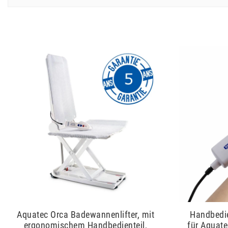
Aquatec Orca Badewannenlifter, mit
Handbedie
ergonomischem Handbedienteil,
für Aquate