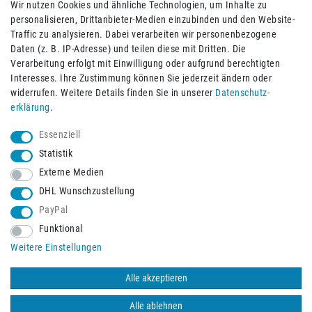
Wir nutzen Cookies und ähnliche Technologien, um Inhalte zu
personalisieren, Drittanbieter-Medien einzubinden und den Website-
Traffic zu analysieren. Dabei verarbeiten wir personenbezogene
Daten (z. B. IP-Adresse) und teilen diese mit Dritten. Die
Verarbeitung erfolgt mit Einwilligung oder aufgrund berechtigten
Impressum
Daten­schutz­erklärung
AGB
Interesses. Ihre Zustimmung können Sie jederzeit ändern oder
widerrufen. Weitere Details finden Sie in unserer
Daten­schutz­
erklärung
.
Barrierefreiheitserklärung
Widerrufs­recht
Essenziell
Statistik
Externe Medien
Widerrufs­formular
Kontakt
DHL Wunschzustellung
PayPal
Funktional
Vertrag widerrufen
Weitere Einstellungen
Alle akzeptieren
© 2026 Burbach+Goetz Deutsche Sanitätshaus GmbH
/ Alle Rechte
vorbehalten. Alle Preise verstehen sich inklusive der Mehrwertsteuer,
Alle ablehnen
zuzüglich der Versandkosten.