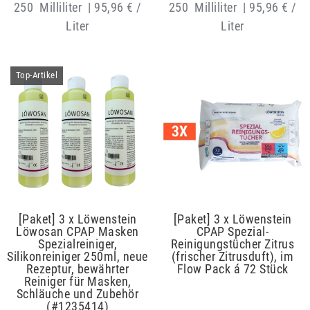
250
Milliliter
|
95,96 € /
250
Milliliter
|
95,96 € /
Liter
Liter
Artikelpaket
Top-Artikel
[Paket] 3 x Löwenstein
[Paket] 3 x Löwenstein
Löwosan CPAP Masken
CPAP Spezial-
Spezialreiniger,
Reinigungstücher Zitrus
Silikonreiniger 250ml, neue
(frischer Zitrusduft), im
Rezeptur, bewährter
Flow Pack á 72 Stück
Reiniger für Masken,
Schläuche und Zubehör
(#1235414)