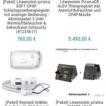
[Paket] Löwenstein prisma
Löwenstein PrismaCR
SOFT CPAP
AcSV-Therapiegerät inkl.
Schlafapnoetherapiegerät
Atemluftbefeuchter und
mit analoger Bedienung -
CPAP-Maske
Aktionspaket 2 (inkl.
Warmluftbefeuchter &
beheizbarer Schlauch)
(#1235617)
760,00 €
5.490,00 €
Artikelpaket
Artikelpaket
[Paket] Resmed AirMini
[Paket] Löwenstein prisma