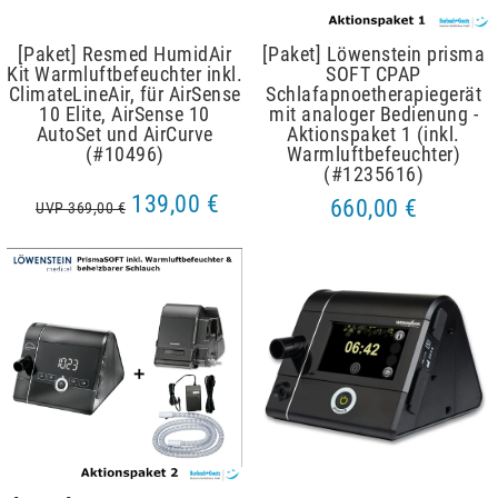
[Paket] Resmed HumidAir
[Paket] Löwenstein prisma
Kit Warmluftbefeuchter inkl.
SOFT CPAP
ClimateLineAir, für AirSense
Schlafapnoetherapiegerät
10 Elite, AirSense 10
mit analoger Bedienung -
AutoSet und AirCurve
Aktionspaket 1 (inkl.
(#10496)
Warmluftbefeuchter)
(#1235616)
139,00 €
660,00 €
UVP 369,00 €
Artikelpaket