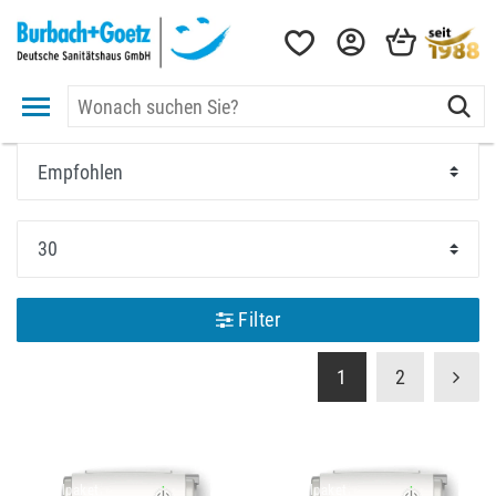
Filter
1
2
Artikelpaket
Artikelpaket