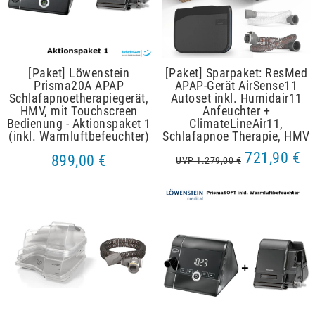
[Paket] Löwenstein
[Paket] Sparpaket: ResMed
Prisma20A APAP
APAP-Gerät AirSense11
Schlafapnoetherapiegerät,
Autoset inkl. Humidair11
HMV, mit Touchscreen
Anfeuchter +
Bedienung - Aktionspaket 1
ClimateLineAir11,
(inkl. Warmluftbefeuchter)
Schlafapnoe Therapie, HMV
721,90 €
899,00 €
UVP 1.279,00 €
Artikelpaket
Artikelpaket