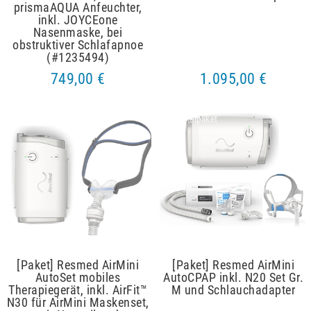
prismaAQUA Anfeuchter,
inkl. JOYCEone
Nasenmaske, bei
obstruktiver Schlafapnoe
(#1235494)
749,00 €
1.095,00 €
Artikelpaket
Artikelpaket
[Paket] Resmed AirMini
[Paket] Resmed AirMini
AutoSet mobiles
AutoCPAP inkl. N20 Set Gr.
Therapiegerät, inkl. AirFit™
M und Schlauchadapter
N30 für AirMini Maskenset,