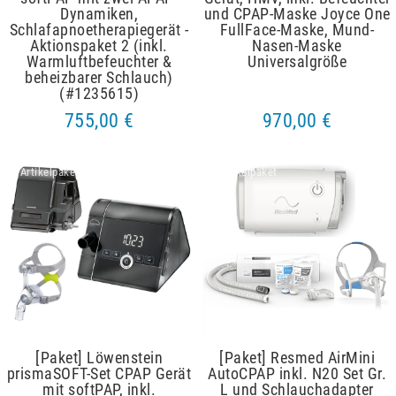
Dynamiken,
und CPAP-Maske Joyce One
Schlafapnoetherapiegerät -
FullFace-Maske, Mund-
Aktionspaket 2 (inkl.
Nasen-Maske
Warmluftbefeuchter &
Universalgröße
beheizbarer Schlauch)
(#1235615)
755,00 €
970,00 €
Artikelpaket
Artikelpaket
[Paket] Löwenstein
[Paket] Resmed AirMini
prismaSOFT-Set CPAP Gerät
AutoCPAP inkl. N20 Set Gr.
mit softPAP, inkl.
L und Schlauchadapter