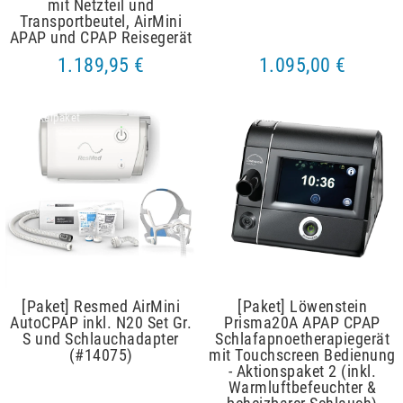
mit Netzteil und
Transportbeutel, AirMini
APAP und CPAP Reisegerät
1.189,95 €
1.095,00 €
Artikelpaket
Artikelpaket
[Paket] Resmed AirMini
[Paket] Löwenstein
AutoCPAP inkl. N20 Set Gr.
Prisma20A APAP CPAP
S und Schlauchadapter
Schlafapnoetherapiegerät
(#14075)
mit Touchscreen Bedienung
- Aktionspaket 2 (inkl.
Warmluftbefeuchter &