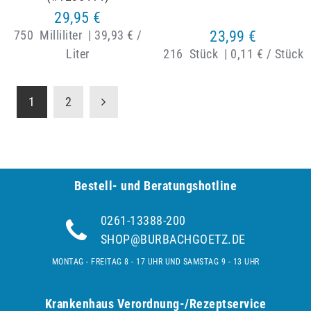
29,95 €
750
Milliliter
|
39,93 € /
23,99 €
Liter
216
Stück
|
0,11 € / Stück
1
2
Bestell- und Be­ra­tungs­hot­line
0261-13388-200
SHOP@BURBACHGOETZ.DE
MONTAG - FREITAG 8 - 17 UHR UND SAMSTAG 9 - 13 UHR
Krankenhaus Verordnung-/Rezeptservice