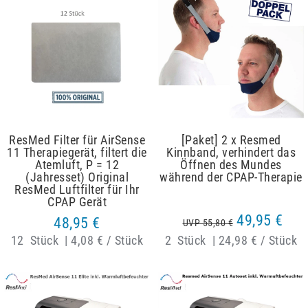
ResMed Filter für AirSense
[Paket] 2 x Resmed
11 Therapiegerät, filtert die
Kinnband, verhindert das
Atemluft, P = 12
Öffnen des Mundes
(Jahresset) Original
während der CPAP-Therapie
ResMed Luftfilter für Ihr
CPAP Gerät
49,95 €
48,95 €
UVP 55,80 €
12
Stück
|
4,08 € / Stück
2
Stück
|
24,98 € / Stück
Artikelpaket
Artikelpaket