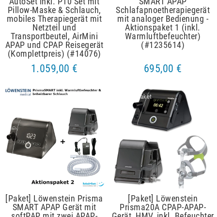
AutoSet inkl. P10 Set mit
SMART APAP
Pillow-Maske & Schlauch,
Schlafapnoetherapiegerät
mobiles Therapiegerät mit
mit analoger Bedienung -
Netzteil und
Aktionspaket 1 (inkl.
Transportbeutel, AirMini
Warmluftbefeuchter)
APAP und CPAP Reisegerät
(#1235614)
(Komplettpreis) (#14076)
1.059,00 €
695,00 €
Artikelpaket
Artikelpaket
[Paket] Löwenstein Prisma
[Paket] Löwenstein
SMART APAP Gerät mit
Prisma20A CPAP-APAP-
softPAP mit zwei APAP-
Gerät, HMV, inkl. Befeuchter