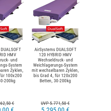
s DUALSOFT
AirSystems DUALSOFT
RID HMV
120 HYBRID HMV
ruck- und
Wechseldruck- und
ungs-System
Weichlagerungs-System
aren Zyklen,
mit wechselbaren Zyklen,
 für 100x200
bis Grad 4, für 120x200
30-200kg
Betten, 30-200kg
62,50 €
UVP 5.771,50 €
,00 €
5.295,00 €