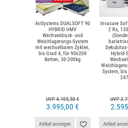
AirSystems DUALSOFT 90
Invacare Sof
HYBRID HMV
2 Rx, 1
Wechseldruck- und
(Sonde
Weichlagerungs-System
bariatris
mit wechselbaren Zyklen,
Dekubitus
bis Grad 4, für 90x200
Hybrid-
Betten, 30-200kg
Wechsel
Weichlageru
System, bis
24
UVP 4.105,50 €
UVP 2.7
3.995,00 €
2.595
Artikel anzeigen
Artikel anze