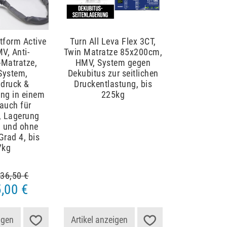
tform Active
Turn All Leva Flex 3CT,
V, Anti-
Twin Matratze 85x200cm,
-Matratze,
HMV, System gegen
System,
Dekubitus zur seitlichen
druck &
Druckentlastung, bis
ng in einem
225kg
auch für
, Lagerung
h und ohne
Grad 4, bis
7kg
36,50 €
,00 €
igen
Artikel anzeigen