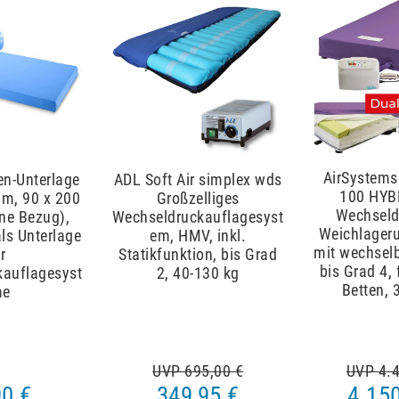
AirSystem
en-Unterlage
ADL Soft Air simplex wds
100 HYB
um, 90 x 200
Großzelliges
Wechseld
hne Bezug),
Wechseldruckauflagesyst
Weichlager
ls Unterlage
em, HMV, inkl.
mit wechselb
r
Statikfunktion, bis Grad
bis Grad 4,
kauflagesyst
2, 40-130 kg
Betten, 
me
UVP 695,00 €
UVP 4.4
90 €
349,95 €
4.150