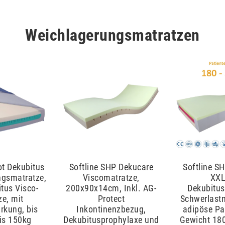
Weichlagerungsmatratzen
ot Dekubitus
Softline SHP Dekucare
Softline S
ngsmatratze,
Viscomatratze,
XXL
itus Visco-
200x90x14cm, Inkl. AG-
Dekubitus
ze, mit
Protect
Schwerlastm
rkung, bis
Inkontinenzbezug,
adipöse Pa
bis 150kg
Dekubitusprophylaxe und
Gewicht 180