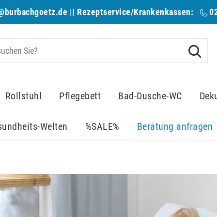
@burbachgoetz.de
|| Rezeptservice/Krankenkassen:
0
Rollstuhl
Pflegebett
Bad-Dusche-WC
Dek
sundheits-Welten
%SALE%
Beratung anfragen