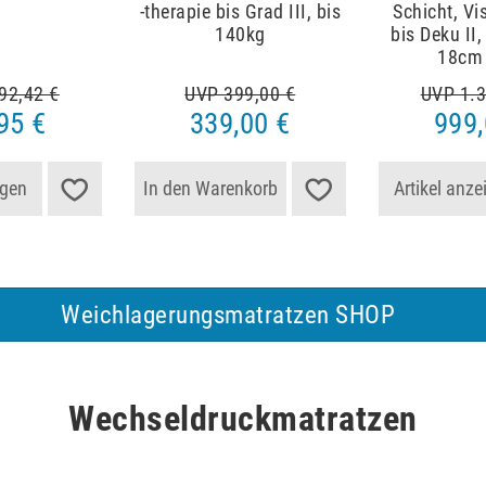
-therapie bis Grad III, bis
Schicht, Vi
140kg
bis Deku II
18cm
92,42 €
UVP 399,00 €
UVP 1.3
95 €
339,00 €
999,
igen
In den Warenkorb
Artikel anze
Weichlagerungsmatratzen SHOP
Wechseldruckmatratzen