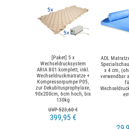
Artikelpaket
[Paket] 5 x
ADL Matratz
Wechseldrucksystem
Spezialscha
ARIA B01 komplett, inkl.
x 4 cm, (o
Wechseldruckmatratze +
verwendbar a
Kompressorpumpe P05,
fü
zur Dekubitusprophylaxe,
Wechseldruc
90x200cm, 6cm hoch, bis
e
130kg
UVP 523,60 €
399,95 €
29,