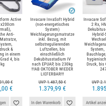
tform Active
Invacare InvaSoft Hybrid
Invacare Sof
20x200cm
(non-energetisches
2 Rx, HM
rmaß),
System)
Dekubitus
che Anti-
Weichlagerungsmatratze
Hybrid-
-Matratze,
inkl. Bezug, mit
Wechsel
System,
selbstregulierenden
Weichlageru
druck &
Luftzellen, bis
System, 
ng in einem
einschließlich
Bauchlage
 Grad 4, bis
Dekubitusstadium IV
hygienisc
7kg
nach EPUAP, bis 230kg
Druck, bis 
!!!AB OKTOBER WIEDER
24
LIEFERBAR!!!
31,00 €
UVP 1.487,50 €
UVP 2.1
,00 €
1.379,99 €
1.895
igen
In den Warenkorb
Artikel anze