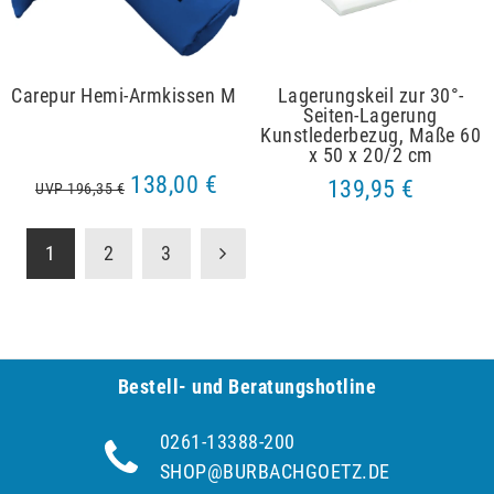
Carepur Hemi-Armkissen M
Lagerungskeil zur 30°-
Seiten-Lagerung
Kunstlederbezug, Maße 60
x 50 x 20/2 cm
138,00 €
139,95 €
UVP 196,35 €
1
2
3
Bestell- und Be­ra­tungs­hot­line
0261-13388-200
SHOP@BURBACHGOETZ.DE