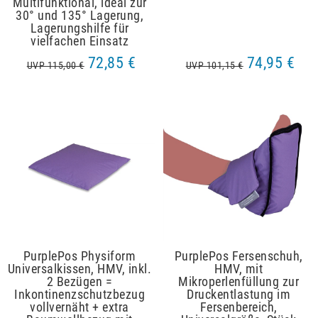
Multifunktional, ideal zur
30° und 135° Lagerung,
Lagerungshilfe für
vielfachen Einsatz
72,85 €
74,95 €
UVP 115,00 €
UVP 101,15 €
PurplePos Physiform
PurplePos Fersenschuh,
Universalkissen, HMV, inkl.
HMV, mit
2 Bezügen =
Mikroperlenfüllung zur
Inkontinenzschutzbezug
Druckentlastung im
vollvernäht + extra
Fersenbereich,