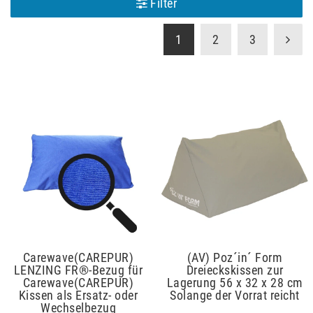
Filter
1
2
3
Carewave(CAREPUR)
(AV) Poz´in´ Form
LENZING FR®-Bezug für
Dreieckskissen zur
Carewave(CAREPUR)
Lagerung 56 x 32 x 28 cm
Kissen als Ersatz- oder
Solange der Vorrat reicht
Wechselbezug