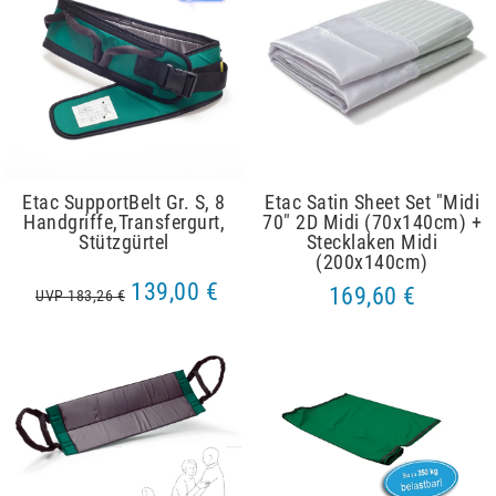
Etac SupportBelt Gr. S, 8
Etac Satin Sheet Set "Midi
Handgriffe,Transfergurt,
70" 2D Midi (70x140cm) +
Stützgürtel
Stecklaken Midi
(200x140cm)
139,00 €
169,60 €
UVP 183,26 €