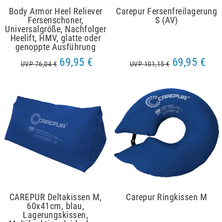
Body Armor Heel Reliever
Carepur Fersenfreilagerung
Fersenschoner,
S (AV)
Universalgröße, Nachfolger
Heelift, HMV, glatte oder
genoppte Ausführung
69,95 €
69,95 €
UVP 76,04 €
UVP 101,15 €
CAREPUR Deltakissen M,
Carepur Ringkissen M
60x41cm, blau,
Lagerungskissen,