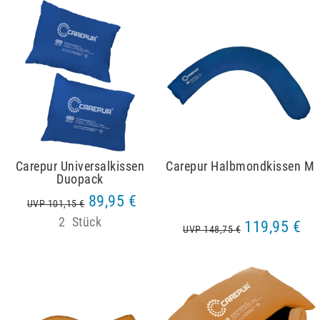
Carepur Universalkissen
Carepur Halbmondkissen M
Duopack
89,95 €
UVP 101,15 €
2
Stück
119,95 €
UVP 148,75 €