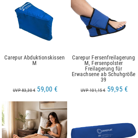
Carepur Abduktionskissen
Carepur Fersenfreilagerung
M
M, Fersenpolster
Freilagerung für
Erwachsene ab Schuhgröße
39
59,00 €
59,95 €
UVP 83,30 €
UVP 101,15 €