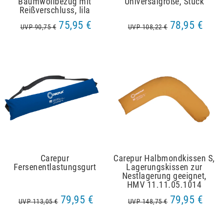
Baumwollbezug mit
Universalgröße, Stück
Reißverschluss, lila
75,95 €
78,95 €
UVP 90,75 €
UVP 108,22 €
Carepur
Carepur Halbmondkissen S,
Fersenentlastungsgurt
Lagerungskissen zur
Nestlagerung geeignet,
HMV 11.11.05.1014
79,95 €
79,95 €
UVP 113,05 €
UVP 148,75 €