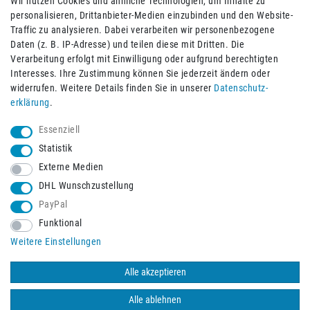
Wir nutzen Cookies und ähnliche Technologien, um Inhalte zu
personalisieren, Drittanbieter-Medien einzubinden und den Website-
Traffic zu analysieren. Dabei verarbeiten wir personenbezogene
Daten (z. B. IP-Adresse) und teilen diese mit Dritten. Die
Verarbeitung erfolgt mit Einwilligung oder aufgrund berechtigten
Impressum
Daten­schutz­erklärung
AGB
Interesses. Ihre Zustimmung können Sie jederzeit ändern oder
widerrufen. Weitere Details finden Sie in unserer
Daten­schutz­
erklärung
.
Barrierefreiheitserklärung
Widerrufs­recht
Essenziell
Statistik
Externe Medien
Widerrufs­formular
Kontakt
DHL Wunschzustellung
PayPal
Funktional
Vertrag widerrufen
Weitere Einstellungen
Alle akzeptieren
© 2026 Burbach+Goetz Deutsche Sanitätshaus GmbH
/ Alle Rechte
vorbehalten. Alle Preise verstehen sich inklusive der Mehrwertsteuer,
Alle ablehnen
zuzüglich der Versandkosten.