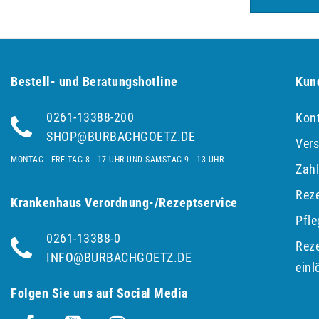
Bestell- und Be­ra­tungs­hot­line
Kun
0261-13388-200
Kon
SHOP@BURBACHGOETZ.DE
Ver
MONTAG - FREITAG 8 - 17 UHR UND SAMSTAG 9 - 13 UHR
Zah
Reze
Krankenhaus Verordnung-/Rezeptservice
Pfl
0261-13388-0
Reze
INFO@BURBACHGOETZ.DE
einl
Folgen Sie uns auf Social Media