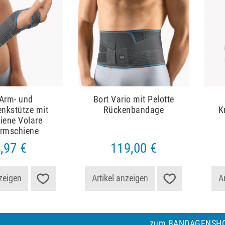
 Arm- und
Bort Vario mit Pelotte
nkstütze mit
Rückenbandage
K
iene Volare
armschiene
,97 €
119,00 €
nzeigen
Artikel anzeigen
A
zum BANDAGENSH