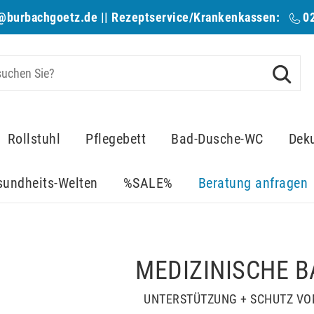
@burbachgoetz.de
|| Rezeptservice/Krankenkassen:
0
Rollstuhl
Pflegebett
Bad-Dusche-WC
Dek
sundheits-Welten
%SALE%
Beratung anfragen
MEDIZINISCHE 
UNTERSTÜTZUNG + SCHUTZ VO