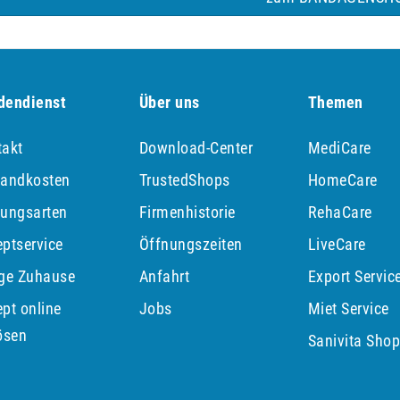
dendienst
Über uns
Themen
takt
Download-Center
MediCare
sandkosten
TrustedShops
HomeCare
lungsarten
Firmenhistorie
RehaCare
ptservice
Öffnungszeiten
LiveCare
ege Zuhause
Anfahrt
Export Servic
pt online
Jobs
Miet Service
ösen
Sanivita Sho