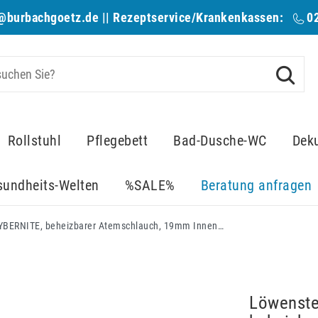
@burbachgoetz.de
|| Rezeptservice/Krankenkassen:
0
Rollstuhl
Pflegebett
Bad-Dusche-WC
Dek
sundheits-Welten
%SALE%
Beratung anfragen
Löwenstein Medical prisma HYBERNITE, beheizbarer Atemschlauch, 19mm Innendurchmesser, für prisma20C, 20A, 25S, 25S-C, 25ST, 30ST, CR
Löwenste