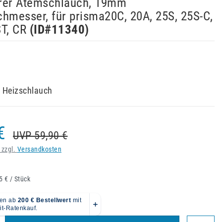
rer Atemschlauch, 19mm
hmesser, für prisma20C, 20A, 25S, 25S-C,
T, CR
(ID#
11340
)
Heizschlauch
€
UVP 59,90 €
 zzgl.
Versandkosten
5 € / Stück