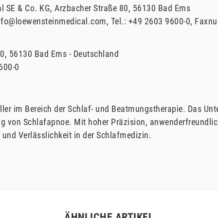
l SE & Co. KG
Arzbacher Straße
80
56130
Bad Ems
nfo@loewensteinmedical.com
Tel.:
+49 2603 9600-0
Faxnu
0
56130
Bad Ems
Deutschland
600-0
ller im Bereich der Schlaf- und Beatmungstherapie. Das U
 von Schlafapnoe. Mit hoher Präzision, anwenderfreundlic
 und Verlässlichkeit in der Schlafmedizin.
ÄHNLICHE ARTIKEL