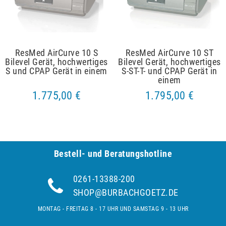
ResMed AirCurve 10 S
ResMed AirCurve 10 ST
Bilevel Gerät, hochwertiges
Bilevel Gerät, hochwertiges
S und CPAP Gerät in einem
S-ST-T- und CPAP Gerät in
einem
1.775,00 €
1.795,00 €
Bestell- und Be­ra­tungs­hot­line
0261-13388-200
SHOP@BURBACHGOETZ.DE
MONTAG - FREITAG 8 - 17 UHR UND SAMSTAG 9 - 13 UHR