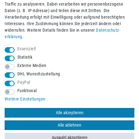
Traffic zu analysieren. Dabei verarbeiten wir personenbezogene
Daten (z. B. IP-Adresse) und teilen diese mit Dritten. Die
Verarbeitung erfolgt mit Einwilligung oder aufgrund berechtigten
Impressum
Daten­schutz­erklärung
AGB
Interesses. Ihre Zustimmung können Sie jederzeit ändern oder
widerrufen. Weitere Details finden Sie in unserer
Daten­schutz­
erklärung
.
Barrierefreiheitserklärung
Widerrufs­recht
Essenziell
Statistik
Externe Medien
Widerrufs­formular
Kontakt
DHL Wunschzustellung
PayPal
Funktional
Vertrag widerrufen
Weitere Einstellungen
Alle akzeptieren
© 2026 Burbach+Goetz Deutsche Sanitätshaus GmbH
/ Alle Rechte
vorbehalten. Alle Preise verstehen sich inklusive der Mehrwertsteuer,
Alle ablehnen
zuzüglich der Versandkosten.
Auswahl akzeptieren