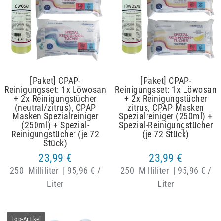
[Paket] CPAP-
[Paket] CPAP-
Reinigungsset: 1x Löwosan
Reinigungsset: 1x Löwosan
+ 2x Reinigungstücher
+ 2x Reinigungstücher
(neutral/zitrus), CPAP
zitrus, CPAP Masken
Masken Spezialreiniger
Spezialreiniger (250ml) +
(250ml) + Spezial-
Spezial-Reinigungstücher
Reinigungstücher (je 72
(je 72 Stück)
Stück)
23,99 €
23,99 €
250
Milliliter
|
95,96 € /
250
Milliliter
|
95,96 € /
Liter
Liter
Artikelpaket
Top-Artikel