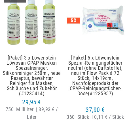
[Paket] 3 x Löwenstein
[Paket] 5 x Löwenstein
Löwosan CPAP Masken
Spezial-Reinigungstücher
Spezialreiniger,
neutral (ohne Duftstoffe),
Silikonreiniger 250ml, neue
neu im Flow Pack á 72
Rezeptur, bewährter
Stück, 14x19cm,
Reiniger für Masken,
Nachfolgeprodukt der
Schläuche und Zubehör
CPAP-Reinigungstücher-
(#1235414)
Dose(#1235957)
29,95 €
750
Milliliter
|
39,93 € /
37,90 €
Liter
360
Stück
|
0,11 € / Stück