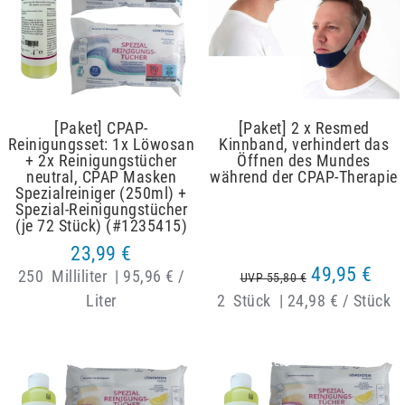
[Paket] CPAP-
[Paket] 2 x Resmed
Reinigungsset: 1x Löwosan
Kinnband, verhindert das
+ 2x Reinigungstücher
Öffnen des Mundes
neutral, CPAP Masken
während der CPAP-Therapie
Spezialreiniger (250ml) +
Spezial-Reinigungstücher
(je 72 Stück) (#1235415)
23,99 €
49,95 €
250
Milliliter
|
95,96 € /
UVP 55,80 €
Liter
2
Stück
|
24,98 € / Stück
Artikelpaket
Artikelpaket