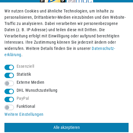
Wir nutzen Cookies und ähnliche Technologien, um Inhalte zu
personalisieren, Drittanbieter-Medien einzubinden und den Website-
Traffic zu analysieren. Dabei verarbeiten wir personenbezogene
Daten (z. B. IP-Adresse) und teilen diese mit Dritten. Die
Verarbeitung erfolgt mit Einwilligung oder aufgrund berechtigten
Impressum
Daten­schutz­erklärung
AGB
Interesses. Ihre Zustimmung können Sie jederzeit ändern oder
widerrufen. Weitere Details finden Sie in unserer
Daten­schutz­
erklärung
.
Barrierefreiheitserklärung
Widerrufs­recht
Essenziell
Statistik
Externe Medien
Widerrufs­formular
Kontakt
DHL Wunschzustellung
PayPal
Funktional
Vertrag widerrufen
Weitere Einstellungen
Alle akzeptieren
© 2026 Burbach+Goetz Deutsche Sanitätshaus GmbH
/ Alle Rechte