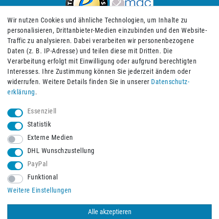
Wir nutzen Cookies und ähnliche Technologien, um Inhalte zu
personalisieren, Drittanbieter-Medien einzubinden und den Website-
Traffic zu analysieren. Dabei verarbeiten wir personenbezogene
Daten (z. B. IP-Adresse) und teilen diese mit Dritten. Die
Verarbeitung erfolgt mit Einwilligung oder aufgrund berechtigten
Impressum
Daten­schutz­erklärung
AGB
Interesses. Ihre Zustimmung können Sie jederzeit ändern oder
widerrufen. Weitere Details finden Sie in unserer
Daten­schutz­
erklärung
.
Barrierefreiheitserklärung
Widerrufs­recht
Essenziell
Statistik
Externe Medien
Widerrufs­formular
Kontakt
DHL Wunschzustellung
PayPal
Funktional
Vertrag widerrufen
Weitere Einstellungen
Alle akzeptieren
© 2026 Burbach+Goetz Deutsche Sanitätshaus GmbH
/ Alle Rechte