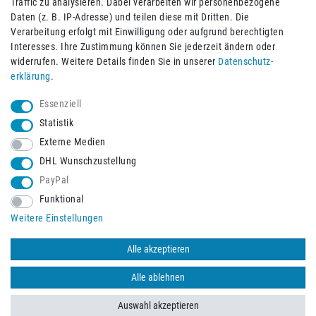
Traffic zu analysieren. Dabei verarbeiten wir personenbezogene
Daten (z. B. IP-Adresse) und teilen diese mit Dritten. Die
Verarbeitung erfolgt mit Einwilligung oder aufgrund berechtigten
Impressum
Daten­schutz­erklärung
AGB
Interesses. Ihre Zustimmung können Sie jederzeit ändern oder
widerrufen. Weitere Details finden Sie in unserer
Daten­schutz­
erklärung
.
Barrierefreiheitserklärung
Widerrufs­recht
Essenziell
Statistik
Externe Medien
Widerrufs­formular
Kontakt
DHL Wunschzustellung
PayPal
Funktional
Vertrag widerrufen
Weitere Einstellungen
Alle akzeptieren
© 2026 Burbach+Goetz Deutsche Sanitätshaus GmbH
/ Alle Rechte
vorbehalten. Alle Preise verstehen sich inklusive der Mehrwertsteuer,
Alle ablehnen
zuzüglich der Versandkosten.
Auswahl akzeptieren