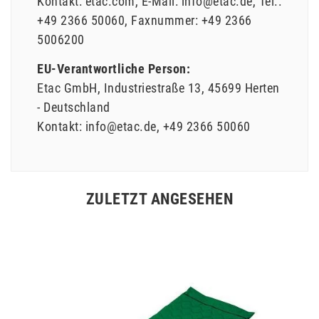
Kontakt:
etac.com
E-Mail:
info@etac.de
Tel.:
+49 2366 50060
Faxnummer:
+49 2366
5006200
EU-Verantwortliche Person:
Etac GmbH
Industriestraße
13
45699
Herten
Deutschland
Kontakt:
info@etac.de
+49 2366 50060
ZULETZT ANGESEHEN