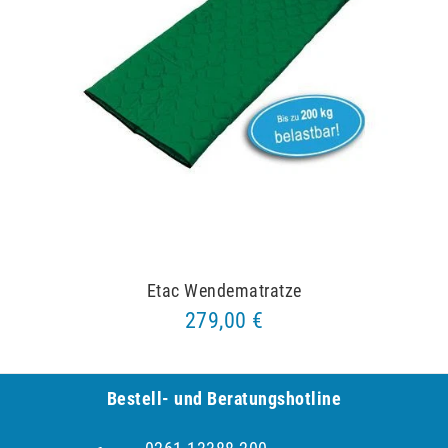
Etac Wendematratze
279,00 €
Bestell- und Be­ra­tungs­hot­line