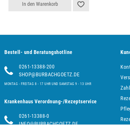
In den Warenkorb
Bestell- und Be­ra­tungs­hot­line
Kun
0261-13388-200
Kon
SHOP@BURBACHGOETZ.DE
Ver
MONTAG - FREITAG 8 - 17 UHR UND SAMSTAG 9 - 13 UHR
Zah
Reze
Krankenhaus Verordnung-/Rezeptservice
Pfl
0261-13388-0
Reze
INFO@BURBACHGOETZ.DE
einl