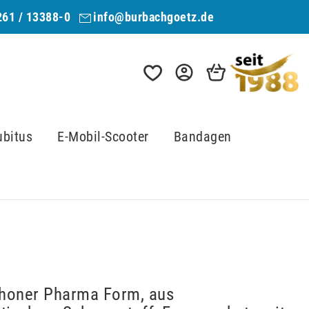
261 / 13388-0
info@burbachgoetz.de
ubitus
E-Mobil-Scooter
Bandagen
honer Pharma Form, aus