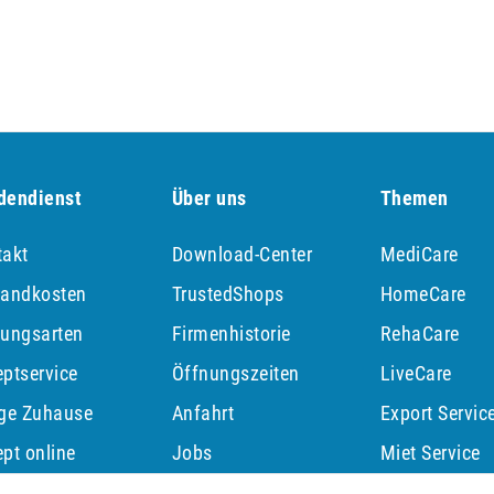
dendienst
Über uns
Themen
takt
Download-Center
MediCare
sandkosten
TrustedShops
HomeCare
lungsarten
Firmenhistorie
RehaCare
ptservice
Öffnungszeiten
LiveCare
ege Zuhause
Anfahrt
Export Servic
pt online
Jobs
Miet Service
ösen
Sanivita Sho