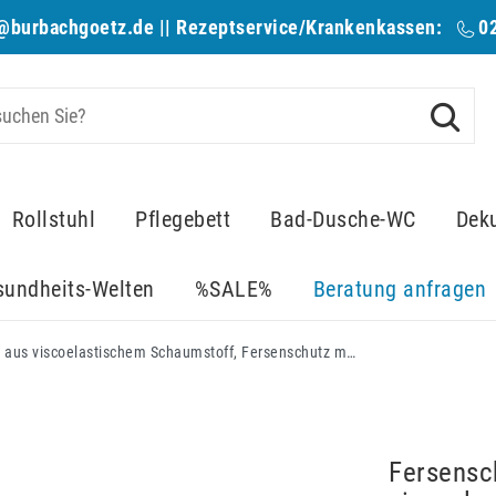
@burbachgoetz.de
|| Rezeptservice/Krankenkassen:
0
Rollstuhl
Pflegebett
Bad-Dusche-WC
Dek
sundheits-Welten
%SALE%
Beratung anfragen
Fersenschoner Pharma Form, aus viscoelastischem Schaumstoff, Fersenschutz mit PU-Bezug, Stück (AV)
Fersensc