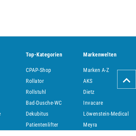
Top-Kategorien
Markenwelten
CPAP-Shop
Marken A-Z
Rollator
AKS
Rollstuhl
Dietz
Bad-Dusche-WC
Invacare
e
Dekubitus
Löwenstein-Medical
Patientenlifter
Meyra
p
Bandagen
ResMed