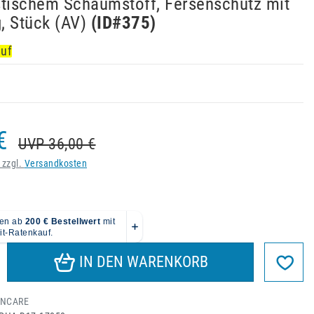
stischem Schaumstoff, Fersenschutz mit
, Stück (AV)
(ID#
375
)
auf
€
UVP 36,00 €
 zzgl.
Versandkosten
IN DEN WARENKORB
NCARE