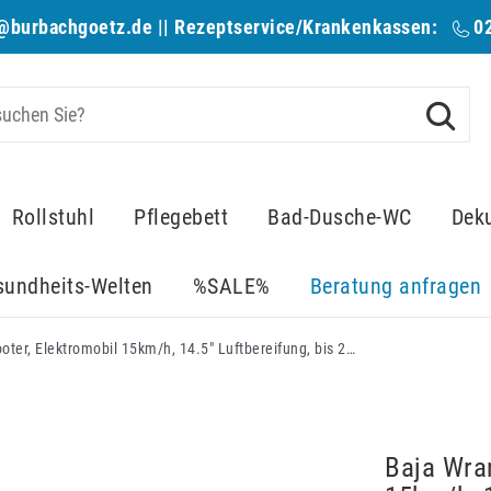
@burbachgoetz.de
|| Rezeptservice/Krankenkassen:
0
Rollstuhl
Pflegebett
Bad-Dusche-WC
Dek
sundheits-Welten
%SALE%
Beratung anfragen
Baja Wrangler 2 Outdoor Scooter, Elektromobil 15km/h, 14.5" Luftbereifung, bis 204kg
Baja Wran