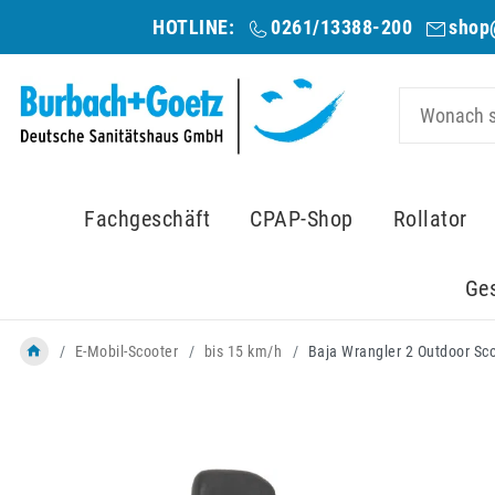
HOTLINE:
0261/13388-200
shop
Fachgeschäft
CPAP-Shop
Rollator
Ge
E-Mobil-Scooter
bis 15 km/h