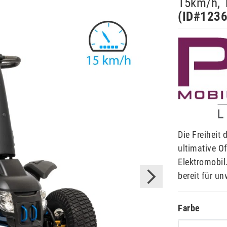
15km/h, 1
(ID#
123
Die Freiheit
ultimative O
Elektromobil.
bereit für u
Farbe