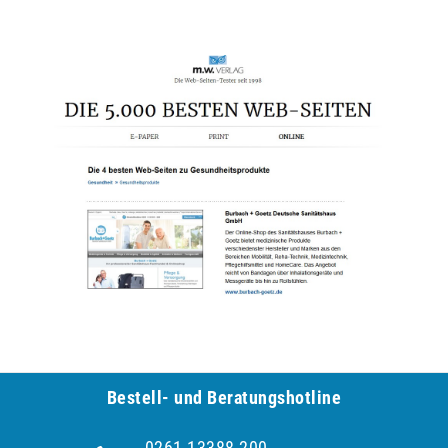
Bestell- und Be­ra­tungs­hot­line
0261-13388-200