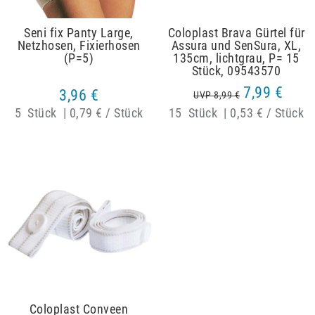
Seni fix Panty Large,
Coloplast Brava Gürtel für
Netzhosen, Fixierhosen
Assura und SenSura, XL,
(P=5)
135cm, lichtgrau, P= 15
Stück, 09543570
7,99 €
3,96 €
UVP 8,99 €
5
Stück
|
0,79 € / Stück
15
Stück
|
0,53 € / Stück
Coloplast Conveen