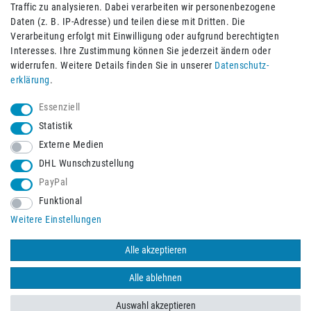
Traffic zu analysieren. Dabei verarbeiten wir personenbezogene
Daten (z. B. IP-Adresse) und teilen diese mit Dritten. Die
Verarbeitung erfolgt mit Einwilligung oder aufgrund berechtigten
Impressum
Daten­schutz­erklärung
AGB
Interesses. Ihre Zustimmung können Sie jederzeit ändern oder
widerrufen. Weitere Details finden Sie in unserer
Daten­schutz­
erklärung
.
Barrierefreiheitserklärung
Widerrufs­recht
Essenziell
Statistik
Externe Medien
Widerrufs­formular
Kontakt
DHL Wunschzustellung
PayPal
Funktional
Vertrag widerrufen
Weitere Einstellungen
Alle akzeptieren
© 2026 Burbach+Goetz Deutsche Sanitätshaus GmbH
/ Alle Rechte
vorbehalten. Alle Preise verstehen sich inklusive der Mehrwertsteuer,
Alle ablehnen
zuzüglich der Versandkosten.
Auswahl akzeptieren