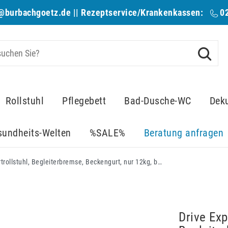
@burbachgoetz.de
|| Rezeptservice/Krankenkassen:
0
Rollstuhl
Pflegebett
Bad-Dusche-WC
Dek
sundheits-Welten
%SALE%
Beratung anfragen
Drive Expedition Plus Transportrollstuhl, Begleiterbremse, Beckengurt, nur 12kg, bis 130kg belastbar, Sitzbreite 42cm
Drive Exp