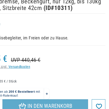
bremse, Beckengurt, nur 12kg, bis 130kg
, Sitzbreite 42cm
(ID#
10311
)
isebegleiter, im Freien oder zu Hause.
 €
UVP 440,46 €
 zzgl.
Versandkosten
55 € / Stück
IN DEN WARENKORB