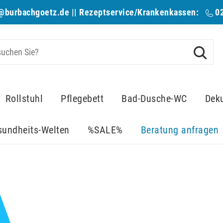
@burbachgoetz.de
|| Rezeptservice/Krankenkassen:
0
Rollstuhl
Pflegebett
Bad-Dusche-WC
Dek
sundheits-Welten
%SALE%
Beratung anfragen