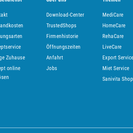
takt
Download-Center
MediCare
sandkosten
TrustedShops
HomeCare
lungsarten
Firmenhistorie
RehaCare
ptservice
Öffnungszeiten
LiveCare
ege Zuhause
Anfahrt
Export Servic
pt online
Jobs
Miet Service
ösen
Sanivita Sho