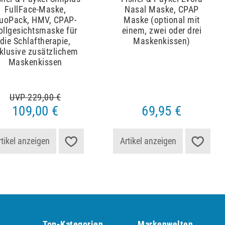
FullFace-Maske,
Nasal Maske, CPAP
uoPack, HMV, CPAP-
Maske (optional mit
ollgesichtsmaske für
einem, zwei oder drei
die Schlaftherapie,
Maskenkissen)
nklusive zusätzlichem
Maskenkissen
UVP 229,00 €
109,00 €
69,95 €
rtikel anzeigen
Artikel anzeigen
Top-Kategorien
Markenwelten