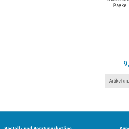
Paykel 
9
Artikel a
Bestell- und Be­ra­tungs­hot­line
Kun