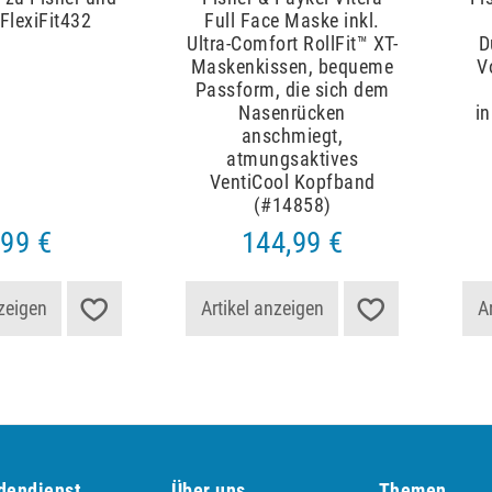
FlexiFit432
Full Face Maske inkl.
Ultra-Comfort RollFit™ XT-
D
Maskenkissen, bequeme
V
Passform, die sich dem
Nasenrücken
i
anschmiegt,
atmungsaktives
VentiCool Kopfband
(#14858)
,99 €
144,99 €
nzeigen
Artikel anzeigen
A
dendienst
Über uns
Themen