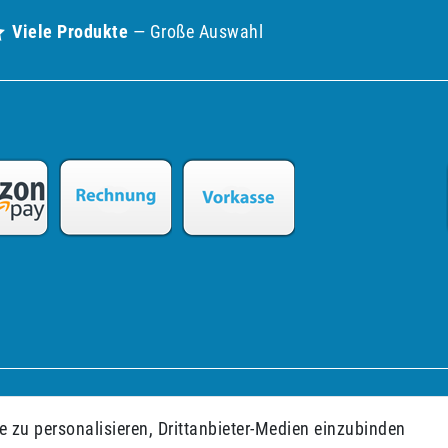
Viele Produkte
— Große Auswahl
ng
AGB
Barrierefreiheitserklärung
Widerrufs­recht
 zu personalisieren, Drittanbieter-Medien einzubinden