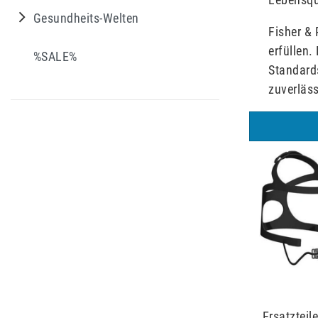
Gesundheits-Welten
Fisher &
erfüllen.
%SALE%
Standards
zuverläss
Ersatzteil