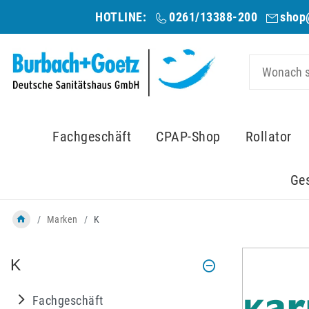
HOTLINE:
0261/13388-200
shop
Fachgeschäft
CPAP-Shop
Rollator
Ge
Marken
K
K
Fachgeschäft