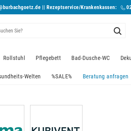
@burbachgoetz.de
|| Rezeptservice/Krankenkassen:
0
Rollstuhl
Pflegebett
Bad-Dusche-WC
Dek
sundheits-Welten
%SALE%
Beratung anfragen