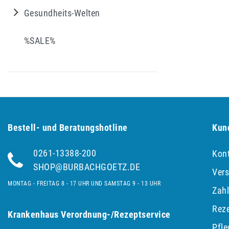
Gesundheits-Welten
%SALE%
Bestell- und Be­ra­tungs­hot­line
Kun
0261-13388-200
Kon
SHOP@BURBACHGOETZ.DE
Ver
MONTAG - FREITAG 8 - 17 UHR UND SAMSTAG 9 - 13 UHR
Zah
Reze
Krankenhaus Verordnung-/Rezeptservice
Pfl