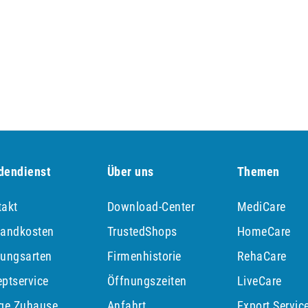
dendienst
Über uns
Themen
takt
Download-Center
MediCare
sandkosten
TrustedShops
HomeCare
lungsarten
Firmenhistorie
RehaCare
ptservice
Öffnungszeiten
LiveCare
ege Zuhause
Anfahrt
Export Servic