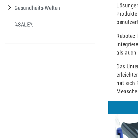
Lösungen
Gesundheits-Welten
Produkte 
benutzer
%SALE%
Rebotec 
integrier
als auch 
Das Unter
erleichte
hat sich 
Menschen