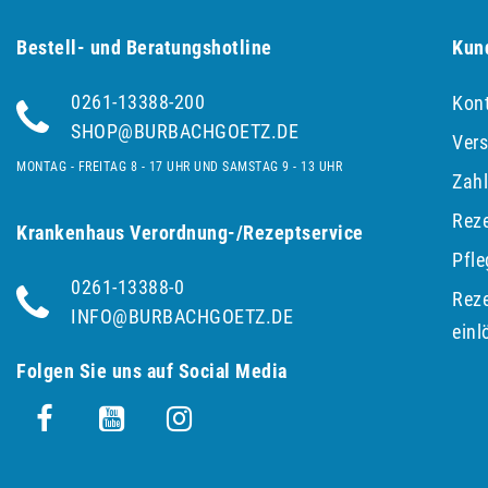
Bestell- und Be­ra­tungs­hot­line
Kun
0261-13388-200
Kon
SHOP@BURBACHGOETZ.DE
Ver
MONTAG - FREITAG 8 - 17 UHR UND SAMSTAG 9 - 13 UHR
Zah
Reze
Krankenhaus Verordnung-/Rezeptservice
Pfl
0261-13388-0
Reze
INFO@BURBACHGOETZ.DE
einl
Folgen Sie uns auf Social Media