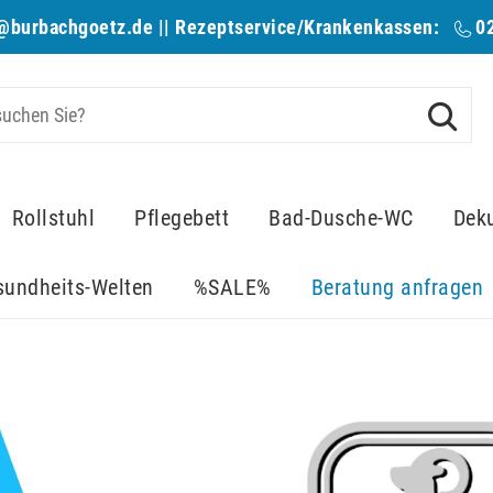
@burbachgoetz.de
|| Rezeptservice/Krankenkassen:
0
Rollstuhl
Pflegebett
Bad-Dusche-WC
Dek
sundheits-Welten
%SALE%
Beratung anfragen