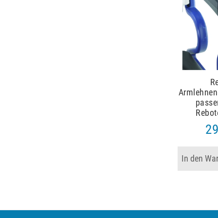
R
Armlehnenp
passen
Rebot
29
In den Wa