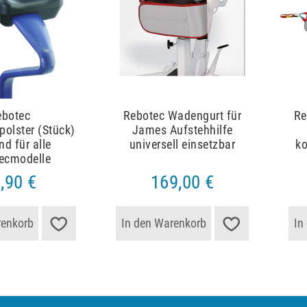
ebotec
Rebotec Wadengurt für
Re
olster (Stück)
James Aufstehhilfe
d für alle
universell einsetzbar
ko
ecmodelle
,90 €
169,00 €
renkorb
In den Warenkorb
In