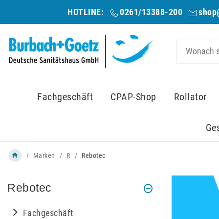
HOTLINE:
0261/13388-200
shop
Fachgeschäft
CPAP-Shop
Rollator
Ge
Marken
R
Rebotec
Rebotec
Fachgeschäft