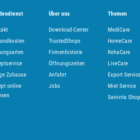
dendienst
Über uns
Themen
takt
Download-Center
MediCare
sandkosten
TrustedShops
HomeCare
lungsarten
Firmenhistorie
RehaCare
ptservice
Öffnungszeiten
LiveCare
ege Zuhause
Anfahrt
Export Servic
pt online
Jobs
Miet Service
ösen
Sanivita Sho