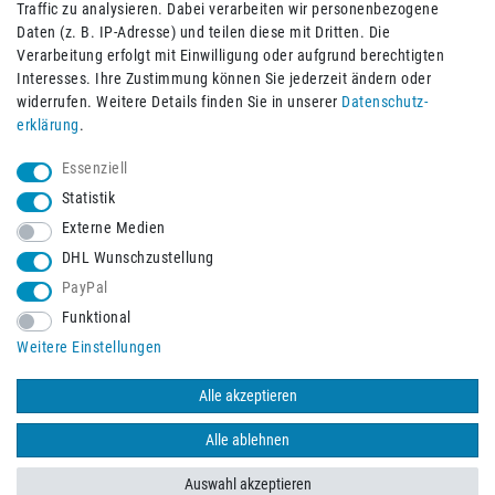
Traffic zu analysieren. Dabei verarbeiten wir personenbezogene
Daten (z. B. IP-Adresse) und teilen diese mit Dritten. Die
Verarbeitung erfolgt mit Einwilligung oder aufgrund berechtigten
Impressum
Daten­schutz­erklärung
AGB
Interesses. Ihre Zustimmung können Sie jederzeit ändern oder
widerrufen. Weitere Details finden Sie in unserer
Daten­schutz­
erklärung
.
Barrierefreiheitserklärung
Widerrufs­recht
Essenziell
Statistik
Externe Medien
Widerrufs­formular
Kontakt
DHL Wunschzustellung
PayPal
Funktional
Vertrag widerrufen
Weitere Einstellungen
Alle akzeptieren
© 2026 Burbach+Goetz Deutsche Sanitätshaus GmbH
/ Alle Rechte
vorbehalten. Alle Preise verstehen sich inklusive der Mehrwertsteuer,
Alle ablehnen
zuzüglich der Versandkosten.
Auswahl akzeptieren