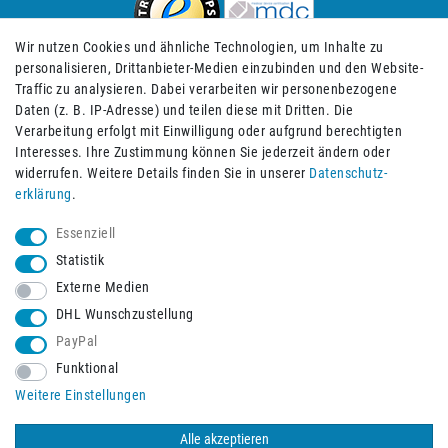
Wir nutzen Cookies und ähnliche Technologien, um Inhalte zu
personalisieren, Drittanbieter-Medien einzubinden und den Website-
Traffic zu analysieren. Dabei verarbeiten wir personenbezogene
Daten (z. B. IP-Adresse) und teilen diese mit Dritten. Die
Verarbeitung erfolgt mit Einwilligung oder aufgrund berechtigten
Impressum
Daten­schutz­erklärung
AGB
Interesses. Ihre Zustimmung können Sie jederzeit ändern oder
widerrufen. Weitere Details finden Sie in unserer
Daten­schutz­
erklärung
.
Barrierefreiheitserklärung
Widerrufs­recht
Essenziell
Statistik
Externe Medien
Widerrufs­formular
Kontakt
DHL Wunschzustellung
PayPal
Funktional
Vertrag widerrufen
Weitere Einstellungen
Alle akzeptieren
© 2026 Burbach+Goetz Deutsche Sanitätshaus GmbH
/ Alle Rechte