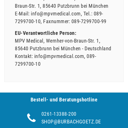
Braun-Str.
1
85640
Putzbrunn bei München
E-Mail:
info@mpvmedical.com
Tel.:
089-
7299700-10
Faxnummer:
089-7299700-99
EU-Verantwortliche Person:
MPV Medical
Wernher-von-Braun-Str.
1
85640
Putzbrunn bei München
Deutschland
Kontakt:
info@mpvmedical.com
089-
7299700-10
Bestell- und Be­ra­tungs­hot­line
0261-13388-200
SHOP@BURBACHGOETZ.DE