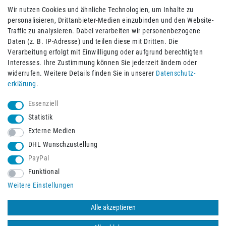
Wir nutzen Cookies und ähnliche Technologien, um Inhalte zu
personalisieren, Drittanbieter-Medien einzubinden und den Website-
Traffic zu analysieren. Dabei verarbeiten wir personenbezogene
Daten (z. B. IP-Adresse) und teilen diese mit Dritten. Die
Verarbeitung erfolgt mit Einwilligung oder aufgrund berechtigten
Impressum
Daten­schutz­erklärung
AGB
Interesses. Ihre Zustimmung können Sie jederzeit ändern oder
widerrufen. Weitere Details finden Sie in unserer
Daten­schutz­
erklärung
.
Barrierefreiheitserklärung
Widerrufs­recht
Essenziell
Statistik
Externe Medien
Widerrufs­formular
Kontakt
DHL Wunschzustellung
PayPal
Funktional
Vertrag widerrufen
Weitere Einstellungen
Alle akzeptieren
© 2026 Burbach+Goetz Deutsche Sanitätshaus GmbH
/ Alle Rechte
vorbehalten. Alle Preise verstehen sich inklusive der Mehrwertsteuer,