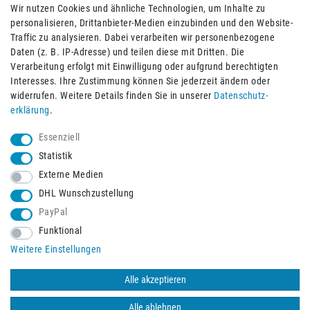
Wir nutzen Cookies und ähnliche Technologien, um Inhalte zu
personalisieren, Drittanbieter-Medien einzubinden und den Website-
Traffic zu analysieren. Dabei verarbeiten wir personenbezogene
Daten (z. B. IP-Adresse) und teilen diese mit Dritten. Die
Verarbeitung erfolgt mit Einwilligung oder aufgrund berechtigten
Impressum
Daten­schutz­erklärung
AGB
Interesses. Ihre Zustimmung können Sie jederzeit ändern oder
widerrufen. Weitere Details finden Sie in unserer
Daten­schutz­
erklärung
.
Barrierefreiheitserklärung
Widerrufs­recht
Essenziell
Statistik
Externe Medien
Widerrufs­formular
Kontakt
DHL Wunschzustellung
PayPal
Funktional
Vertrag widerrufen
Weitere Einstellungen
Alle akzeptieren
© 2026 Burbach+Goetz Deutsche Sanitätshaus GmbH
/ Alle Rechte
vorbehalten. Alle Preise verstehen sich inklusive der Mehrwertsteuer,
Alle ablehnen
zuzüglich der Versandkosten.