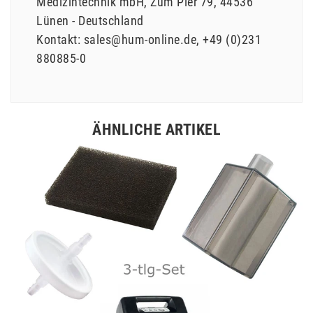
Medizintechnik mbH
Zum Pier
79
44536
Lünen
Deutschland
Kontakt:
sales@hum-online.de
+49 (0)231
880885-0
ÄHNLICHE ARTIKEL