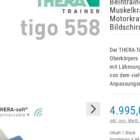
Beintrain
Muskelkra
Motorkraf
Bildschi
Der THERA-Tr
Oberkörpers 
mit Lähmungs
von dem viel
Anpassungsm
4.995,
inkl. ges. MwSt.
Inhalt
1
Stück
Grundpreis
4.99