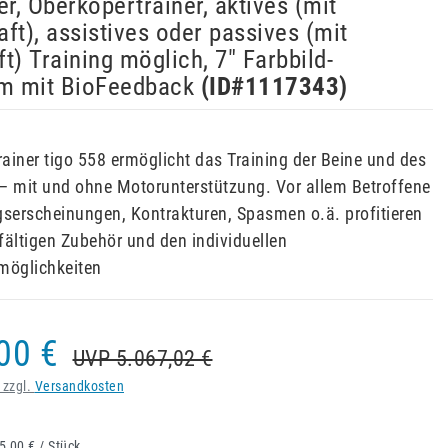
er, Oberköpertrainer, aktives (mit
ft), assistives oder passives (mit
t) Training möglich, 7" Farbbild-
rm mit BioFeedback
(ID#
1117343
)
ainer tigo 558 ermöglicht das Training der Beine und des
– mit und ohne Motorunterstützung. Vor allem Betroffene
erscheinungen, Kontrakturen, Spasmen o.ä. profitieren
fältigen Zubehör und den individuellen
öglichkeiten
00 €
UVP 5.067,02 €
 zzgl.
Versandkosten
5,00 € / Stück