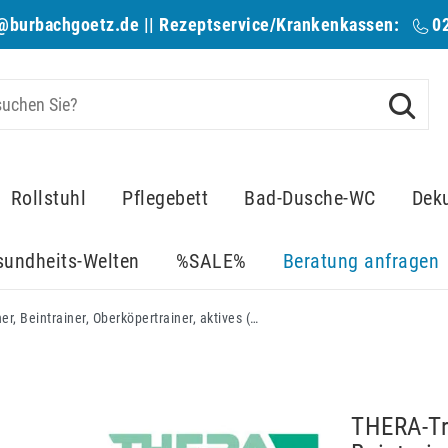
@burbachgoetz.de
|| Rezeptservice/Krankenkassen:
0
Rollstuhl
Pflegebett
Bad-Dusche-WC
Dek
sundheits-Welten
%SALE%
Beratung anfragen
THERA-Trainer tigo 558 Bewegungstrainer, Beintrainer, Oberköpertrainer, aktives (mit Muskelkraft), assistives oder passives (mit Motorkraft) Training möglich, 7" Farbbild-Bildschirm mit BioFeedback
THERA-Tr