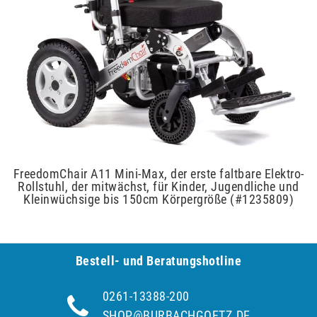
FreedomChair A11 Mini-Max, der erste faltbare Elektro-
Rollstuhl, der mitwächst, für Kinder, Jugendliche und
Kleinwüchsige bis 150cm Körpergröße (#1235809)
Bestell- und Be­ra­tungs­hot­line
0261-13388-200
SHOP@BURBACHGOETZ.DE