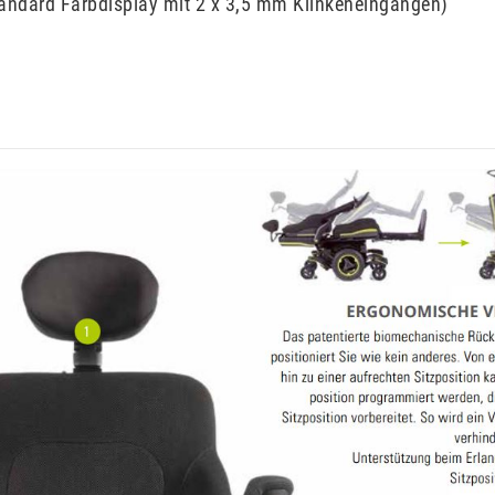
andard Farbdisplay mit 2 x 3,5 mm Klinkeneingängen)