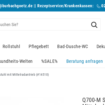
@burbachgoetz.de
|| Rezeptservice/Krankenkassen:
0
Rollstuhl
Pflegebett
Bad-Dusche-WC
Dek
sundheits-Welten
%SALE%
Beratung anfragen
tuhl mit Mittelradantrieb (#14510)
Q700-M S