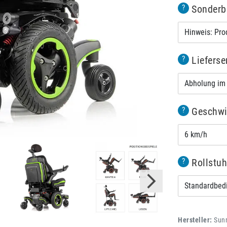
Sonderb
?
Hinweis: Pro
Lieferse
?
Abholung im 
Geschwi
?
6 km/h
Rollstuh
?
Standardbedi
Hersteller:
Sun