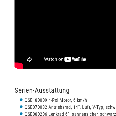
Serien-Ausstattung
QSE180009 4-Pol Motor, 6 km/h
QSE070032 Antriebsrad, 14”, Luft, V-Typ, schw
QSE080206 Lenkrad 6”, pannensicher, schwar