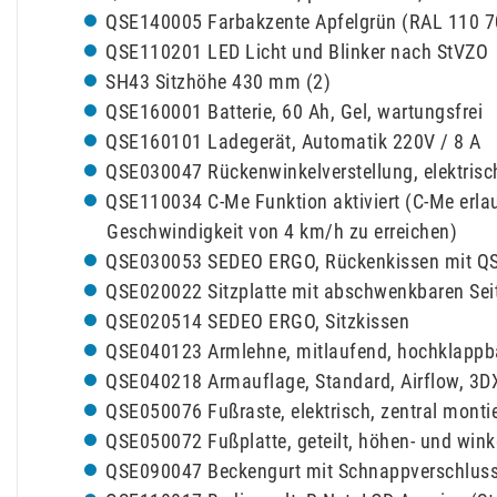
QSE140005 Farbakzente Apfelgrün (RAL 110 7
QSE110201 LED Licht und Blinker nach StVZO
SH43 Sitzhöhe 430 mm (2)
QSE160001 Batterie, 60 Ah, Gel, wartungsfrei
QSE160101 Ladegerät, Automatik 220V / 8 A
QSE030047 Rückenwinkelverstellung, elektris
QSE110034 C-Me Funktion aktiviert (C-Me erlau
Geschwindigkeit von 4 km/h zu erreichen)
QSE030053 SEDEO ERGO, Rückenkissen mit QSE
QSE020022 Sitzplatte mit abschwenkbaren Sei
QSE020514 SEDEO ERGO, Sitzkissen
QSE040123 Armlehne, mitlaufend, hochklappb
QSE040218 Armauflage, Standard, Airflow, 3DX
QSE050076 Fußraste, elektrisch, zentral monti
QSE050072 Fußplatte, geteilt, höhen- und win
QSE090047 Beckengurt mit Schnappverschlus