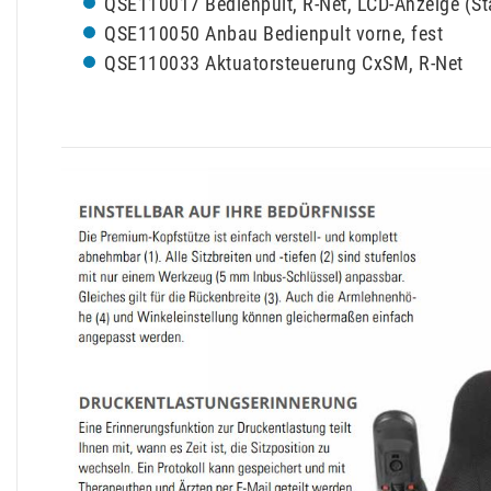
QSE110017 Bedienpult, R-Net, LCD-Anzeige (St
QSE110050 Anbau Bedienpult vorne, fest
QSE110033 Aktuatorsteuerung CxSM, R-Net