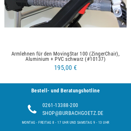
Armlehnen für den MovingStar 100 (ZingerChair),
Aluminium + PVC schwarz (#10137)
195,00 €
Bestell- und Be­ra­tungs­hot­line
0261-13388-200
SHOP@BURBACHGOETZ.DE
MONTAG - FREITAG 8 - 17 UHR UND SAMSTAG 9 - 13 UHR