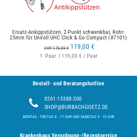
Ersatz-Ankippstützen, 2-Punkt schwenkbar, Rohr:
25mm für Uniroll UHC Click & Go Compact (#7101)
119,00 €
UVP 176,00 €
1
Paar
|
119,00 € / Paar
Bestell- und Be­ra­tungs­hot­line
0261-13388-200
SHOP@BURBACHGOETZ.DE
MONTAG - FREITAG 8 - 17 UHR UND SAMSTAG 9 - 13 UHR
Krankenhaus Verordnung-/Rezeptservice