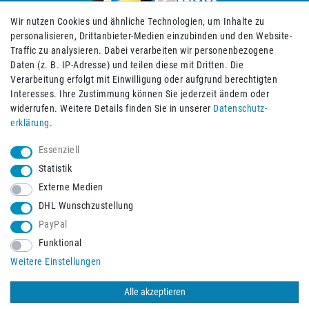
Wir nutzen Cookies und ähnliche Technologien, um Inhalte zu
personalisieren, Drittanbieter-Medien einzubinden und den Website-
Traffic zu analysieren. Dabei verarbeiten wir personenbezogene
Daten (z. B. IP-Adresse) und teilen diese mit Dritten. Die
Verarbeitung erfolgt mit Einwilligung oder aufgrund berechtigten
Impressum
Daten­schutz­erklärung
AGB
Interesses. Ihre Zustimmung können Sie jederzeit ändern oder
widerrufen. Weitere Details finden Sie in unserer
Daten­schutz­
erklärung
.
Barrierefreiheitserklärung
Widerrufs­recht
Essenziell
Statistik
Externe Medien
Widerrufs­formular
Kontakt
DHL Wunschzustellung
PayPal
Funktional
Vertrag widerrufen
Weitere Einstellungen
Alle akzeptieren
© 2026 Burbach+Goetz Deutsche Sanitätshaus GmbH
/ Alle Rechte