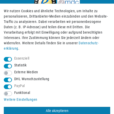
Wir nutzen Cookies und ähnliche Technologien, um Inhalte zu
personalisieren, Drittanbieter-Medien einzubinden und den Website-
Traffic zu analysieren. Dabei verarbeiten wir personenbezogene
Daten (z. B. IP-Adresse) und teilen diese mit Dritten. Die
Verarbeitung erfolgt mit Einwilligung oder aufgrund berechtigten
Impressum
Daten­schutz­erklärung
AGB
Interesses. Ihre Zustimmung können Sie jederzeit ändern oder
widerrufen. Weitere Details finden Sie in unserer
Daten­schutz­
erklärung
.
Barrierefreiheitserklärung
Widerrufs­recht
Essenziell
Statistik
Externe Medien
Widerrufs­formular
Kontakt
DHL Wunschzustellung
PayPal
Funktional
Vertrag widerrufen
Weitere Einstellungen
Alle akzeptieren
© 2026 Burbach+Goetz Deutsche Sanitätshaus GmbH
/ Alle Rechte