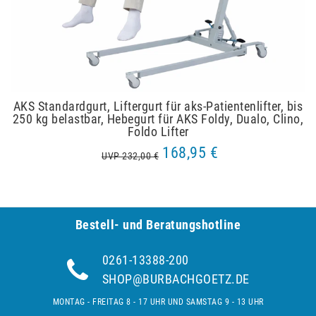
AKS Standardgurt, Liftergurt für aks-Patientenlifter, bis
250 kg belastbar, Hebegurt für AKS Foldy, Dualo, Clino,
Foldo Lifter
168,95 €
UVP 232,00 €
Bestell- und Be­ra­tungs­hot­line
0261-13388-200
SHOP@BURBACHGOETZ.DE
MONTAG - FREITAG 8 - 17 UHR UND SAMSTAG 9 - 13 UHR