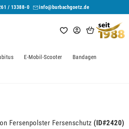
261 / 13388-0
info@burbachgoetz.de
ubitus
E-Mobil-Scooter
Bandagen
kon Fersenpolster Fersenschutz
(ID#
2420
)