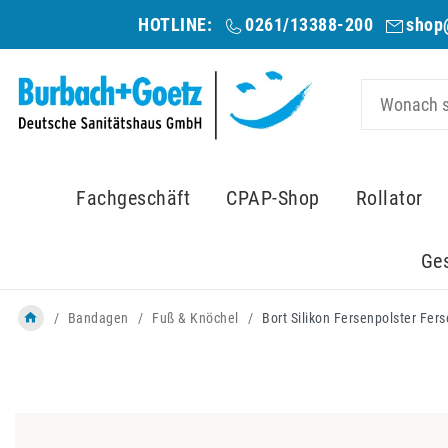
HOTLINE:
0261/13388-200
shop
Fachgeschäft
CPAP-Shop
Rollator
Ge
Bandagen
Fuß & Knöchel
Bort Silikon Fersenpolster Fer