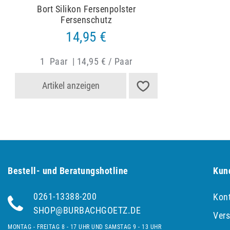
Bort Silikon Fersenpolster
Fersenschutz
14,95 €
1
Paar
|
14,95 € / Paar
Artikel anzeigen
Bestell- und Be­ra­tungs­hot­line
Kun
0261-13388-200
Kon
SHOP@BURBACHGOETZ.DE
Ver
MONTAG - FREITAG 8 - 17 UHR UND SAMSTAG 9 - 13 UHR