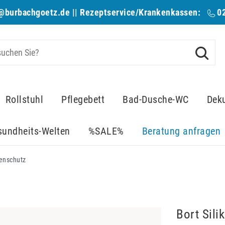
@burbachgoetz.de
|| Rezeptservice/Krankenkassen:
0
Rollstuhl
Pflegebett
Bad-Dusche-WC
Dek
sundheits-Welten
%SALE%
Beratung anfragen
senschutz
Bort Sili