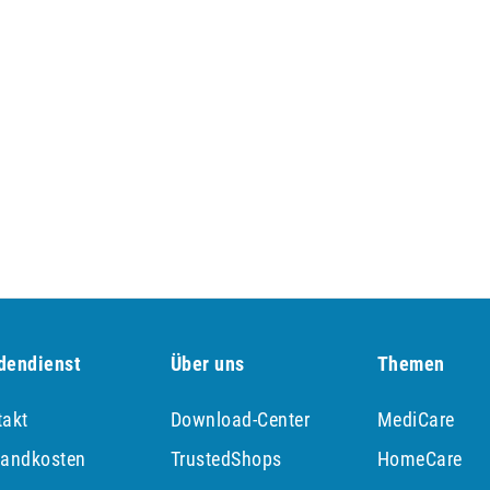
dendienst
Über uns
Themen
takt
Download-Center
MediCare
sandkosten
TrustedShops
HomeCare