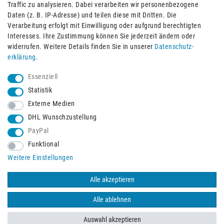
Traffic zu analysieren. Dabei verarbeiten wir personenbezogene
Daten (z. B. IP-Adresse) und teilen diese mit Dritten. Die
Verarbeitung erfolgt mit Einwilligung oder aufgrund berechtigten
Impressum
Daten­schutz­erklärung
AGB
Interesses. Ihre Zustimmung können Sie jederzeit ändern oder
widerrufen. Weitere Details finden Sie in unserer
Daten­schutz­
erklärung
.
Barrierefreiheitserklärung
Widerrufs­recht
Essenziell
Statistik
Externe Medien
Widerrufs­formular
Kontakt
DHL Wunschzustellung
PayPal
Funktional
Vertrag widerrufen
Weitere Einstellungen
Alle akzeptieren
© 2026 Burbach+Goetz Deutsche Sanitätshaus GmbH
/ Alle Rechte
vorbehalten. Alle Preise verstehen sich inklusive der Mehrwertsteuer,
Alle ablehnen
zuzüglich der Versandkosten.
Auswahl akzeptieren