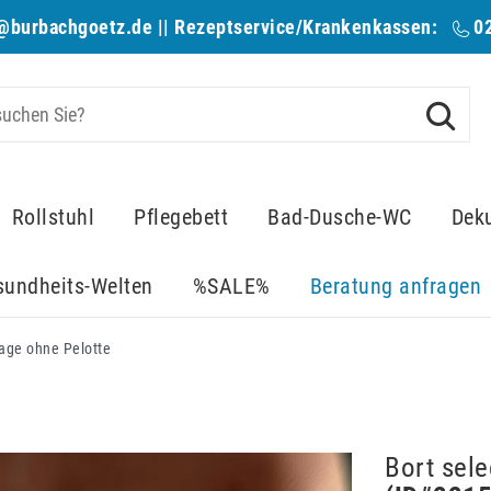
@burbachgoetz.de
|| Rezeptservice/Krankenkassen:
0
Rollstuhl
Pflegebett
Bad-Dusche-WC
Dek
sundheits-Welten
%SALE%
Beratung anfragen
dage ohne Pelotte
Bort sel