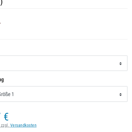
5
)
ng
 €
 zzgl.
Versandkosten