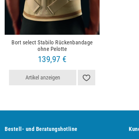
Bort select Stabilo Rückenbandage
ohne Pelotte
139,97 €
Artikel anzeigen
Bestell- und Be­ra­tungs­hot­line
Kun