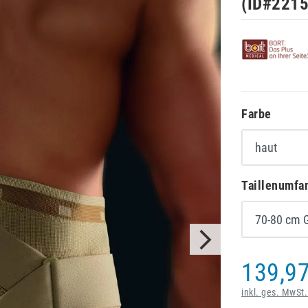
(ID#
221
Farbe
Taillenumfa
139,97
inkl. ges. MwSt.