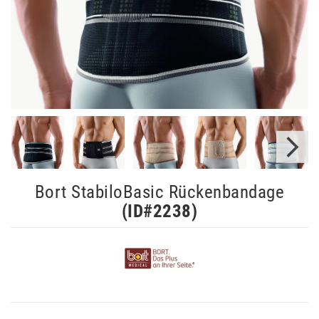
Bort StabiloBasic Rückenbandage
(ID#
2238
)