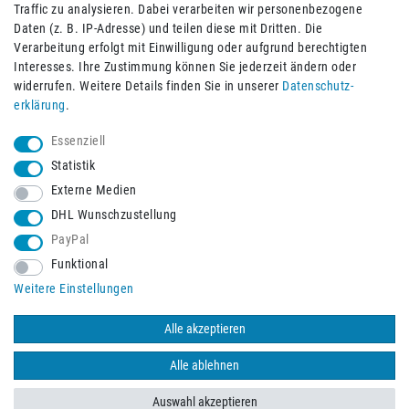
Traffic zu analysieren. Dabei verarbeiten wir personenbezogene
Daten (z. B. IP-Adresse) und teilen diese mit Dritten. Die
Verarbeitung erfolgt mit Einwilligung oder aufgrund berechtigten
Impressum
Daten­schutz­erklärung
AGB
Interesses. Ihre Zustimmung können Sie jederzeit ändern oder
widerrufen. Weitere Details finden Sie in unserer
Daten­schutz­
erklärung
.
Barrierefreiheitserklärung
Widerrufs­recht
Essenziell
Statistik
Externe Medien
Widerrufs­formular
Kontakt
DHL Wunschzustellung
PayPal
Funktional
Vertrag widerrufen
Weitere Einstellungen
Alle akzeptieren
© 2026 Burbach+Goetz Deutsche Sanitätshaus GmbH
/ Alle Rechte
vorbehalten. Alle Preise verstehen sich inklusive der Mehrwertsteuer,
Alle ablehnen
zuzüglich der Versandkosten.
Auswahl akzeptieren