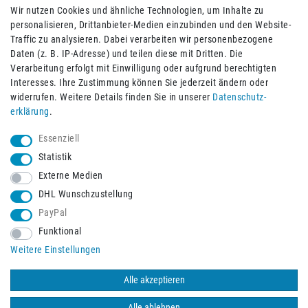
Wir nutzen Cookies und ähnliche Technologien, um Inhalte zu
personalisieren, Drittanbieter-Medien einzubinden und den Website-
Traffic zu analysieren. Dabei verarbeiten wir personenbezogene
Daten (z. B. IP-Adresse) und teilen diese mit Dritten. Die
Verarbeitung erfolgt mit Einwilligung oder aufgrund berechtigten
Impressum
Daten­schutz­erklärung
AGB
Interesses. Ihre Zustimmung können Sie jederzeit ändern oder
widerrufen. Weitere Details finden Sie in unserer
Daten­schutz­
erklärung
.
Barrierefreiheitserklärung
Widerrufs­recht
Essenziell
Statistik
Externe Medien
Widerrufs­formular
Kontakt
DHL Wunschzustellung
PayPal
Funktional
Vertrag widerrufen
Weitere Einstellungen
Alle akzeptieren
© 2026 Burbach+Goetz Deutsche Sanitätshaus GmbH
/ Alle Rechte
vorbehalten. Alle Preise verstehen sich inklusive der Mehrwertsteuer,
Alle ablehnen