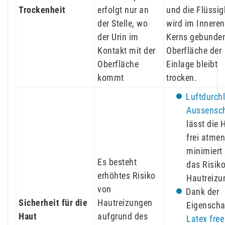
Trockenheit
erfolgt nur an
und die Flüssig
der Stelle, wo
wird im Inneren
der Urin im
Kerns gebunden
Kontakt mit der
Oberfläche der
Oberfläche
Einlage bleibt
kommt
trocken.
Luftdurch
Aussensch
lässt die 
frei atme
minimiert
Es besteht
das Risik
erhöhtes Risiko
Hautreizu
von
Dank der
Sicherheit für die
Hautreizungen
Eigenscha
Haut
aufgrund des
Latex free