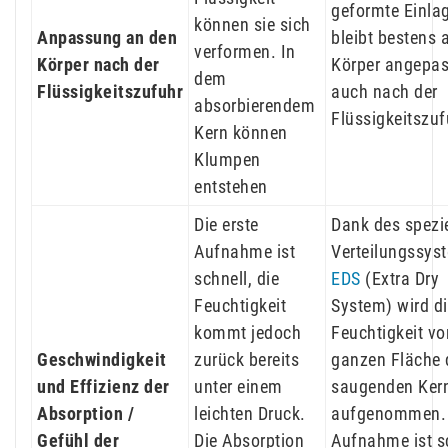
geformte Einla
können sie sich
Anpassung an den
bleibt bestens 
verformen. In
Körper nach der
Körper angepas
dem
Flüssigkeitszufuhr
auch nach der
absorbierendem
Flüssigkeitszuf
Kern können
Klumpen
entstehen
Die erste
Dank des spezi
Aufnahme ist
Verteilungssys
schnell, die
EDS
(Extra Dry
Feuchtigkeit
System) wird d
kommt jedoch
Feuchtigkeit vo
Geschwindigkeit
zurück bereits
ganzen Fläche 
und Effizienz der
unter einem
saugenden Ker
Absorption /
leichten Druck.
aufgenommen. 
Gefühl der
Die Absorption
Aufnahme ist s