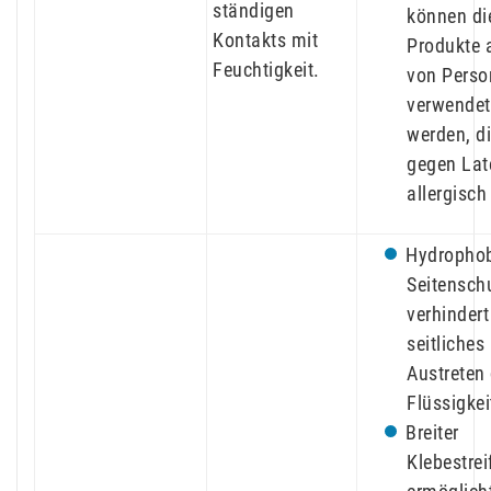
ständigen
können di
Kontakts mit
Produkte 
Feuchtigkeit.
von Perso
verwendet
werden, d
gegen Lat
allergisch
Hydropho
Seitensch
verhindert
seitliches
Austreten 
Flüssigkei
Breiter
Klebestrei