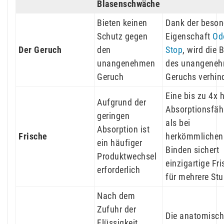
Blasenschwäche
Bieten keinen
Dank der beson
Schutz gegen
Eigenschaft
Od
Der Geruch
den
Stop
, wird die 
unangenehmen
des unangene
Geruch
Geruchs verhin
Eine bis zu 4x 
Aufgrund der
Absorptionsfäh
geringen
als bei
Absorption ist
Frische
herkömmlichen
ein häufiger
Binden sichert
Produktwechsel
einzigartige Fr
erforderlich
für mehrere St
Nach dem
Zufuhr der
Die anatomisch
Flüssigkeit