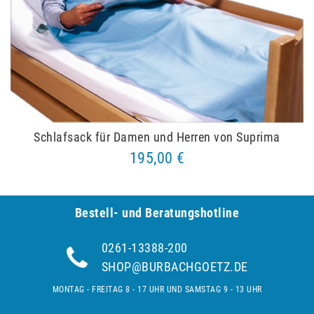
Schlafsack für Damen und Herren von Suprima
195,00 €
Bestell- und Be­ra­tungs­hot­line
0261-13388-200
SHOP@BURBACHGOETZ.DE
MONTAG - FREITAG 8 - 17 UHR UND SAMSTAG 9 - 13 UHR