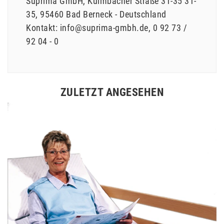
Suprima GmbH
Kulmbacher Straße 31-35
31-
35
95460
Bad Berneck
Deutschland
Kontakt:
info@suprima-gmbh.de
0 92 73 /
92 04 - 0
ZULETZT ANGESEHEN