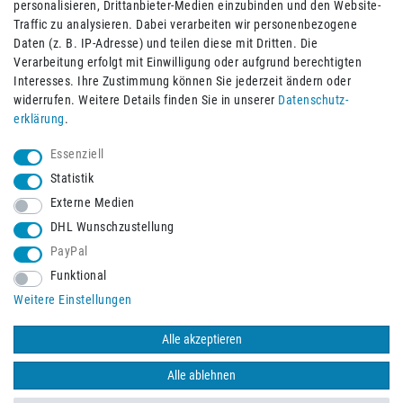
personalisieren, Drittanbieter-Medien einzubinden und den Website-
Traffic zu analysieren. Dabei verarbeiten wir personenbezogene
Daten (z. B. IP-Adresse) und teilen diese mit Dritten. Die
Verarbeitung erfolgt mit Einwilligung oder aufgrund berechtigten
Impressum
Daten­schutz­erklärung
AGB
Interesses. Ihre Zustimmung können Sie jederzeit ändern oder
widerrufen. Weitere Details finden Sie in unserer
Daten­schutz­
erklärung
.
Barrierefreiheitserklärung
Widerrufs­recht
Essenziell
Statistik
Externe Medien
Widerrufs­formular
Kontakt
DHL Wunschzustellung
PayPal
Funktional
Vertrag widerrufen
Weitere Einstellungen
Alle akzeptieren
© 2026 Burbach+Goetz Deutsche Sanitätshaus GmbH
/ Alle Rechte
vorbehalten. Alle Preise verstehen sich inklusive der Mehrwertsteuer,
Alle ablehnen
zuzüglich der Versandkosten.