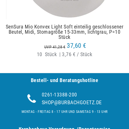
SenSura Mio Konvex Light Soft einteilig geschlossener
Beutel, Midi, Stomagröße 15-33mm, lichtgrau, P=10
Stück
37,60 €
UVP 41,28 €
10
Stück
|
3,76 € / Stück
Bestell- und Be­ra­tungs­hot­line
0261-13388-200
SHOP@BURBACHGOETZ.DE
MONTAG - FREITAG 8 - 17 UHR UND SAMSTAG 9 - 13 UHR