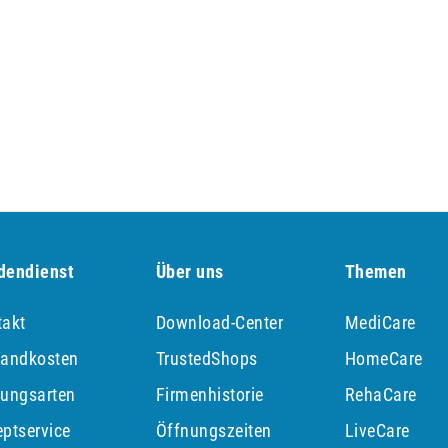
dendienst
Über uns
Themen
takt
Download-Center
MediCare
sandkosten
TrustedShops
HomeCare
lungsarten
Firmenhistorie
RehaCare
ptservice
Öffnungszeiten
LiveCare