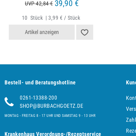
39,90 €
UVP 42,84 €
10
Stück
|
3,99 € / Stück
Artikel anzeigen
Bestell- und Be­ra­tungs­hot­line
Kun
0261-13388-200
Kon
SHOP@BURBACHGOETZ.DE
Ver
MONTAG - FREITAG 8 - 17 UHR UND SAMSTAG 9 - 13 UHR
Zah
Reze
Krankenhaus Verordnung-/Rezeptservice