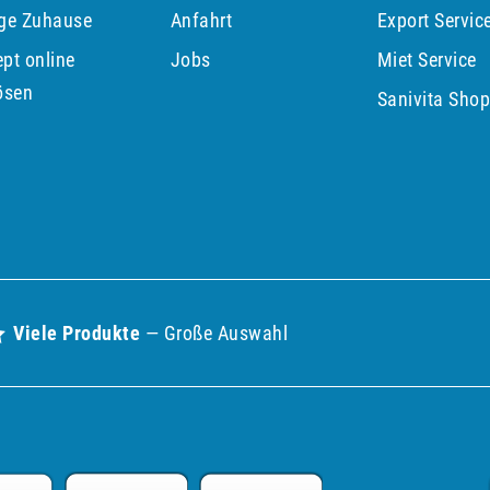
ege Zuhause
Anfahrt
Export Servic
pt online
Jobs
Miet Service
ösen
Sanivita Sho
Viele Produkte
— Große Auswahl