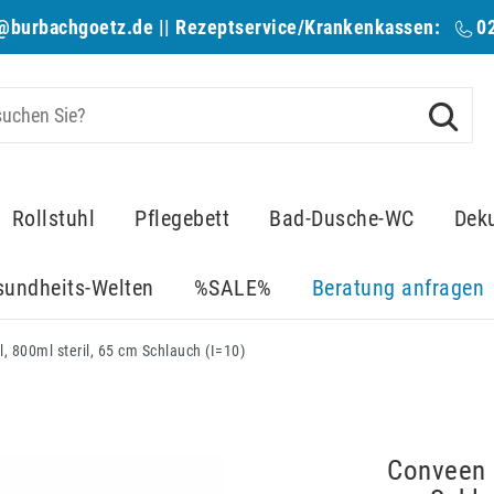
@burbachgoetz.de
|| Rezeptservice/Krankenkassen:
0
Rollstuhl
Pflegebett
Bad-Dusche-WC
Dek
sundheits-Welten
%SALE%
Beratung anfragen
800ml steril, 65 cm Schlauch (I=10)
Conveen 