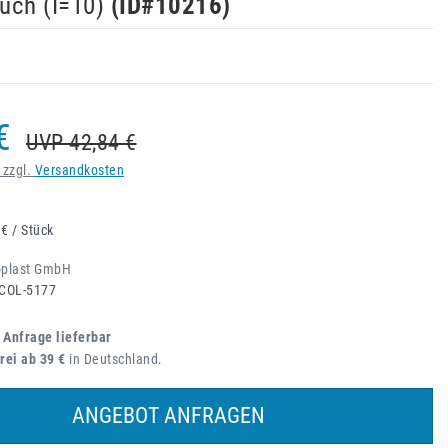
uch (I=10)
(ID#
10216
)
€
UVP 42,84 €
 zzgl.
Versandkosten
 € / Stück
oplast GmbH
COL-5177
 Anfrage lieferbar
rei ab 39 €
in Deutschland.
ANGEBOT ANFRAGEN