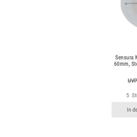
Sensura M
60mm, St
UVP
5
St
In d