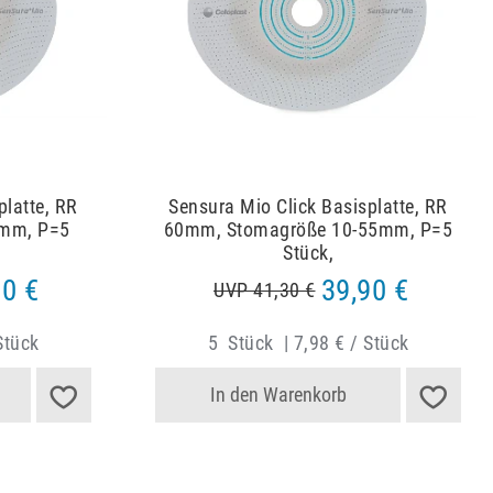
platte, RR
Sensura Mio Click Basisplatte, RR
mm, P=5
60mm, Stomagröße 10-55mm, P=5
Stück,
90 €
39,90 €
UVP 41,30 €
Stück
5
Stück
|
7,98 € / Stück
In den Warenkorb