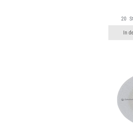
20
S
In d