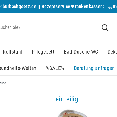
@burbachgoetz.de
|| Rezeptservice/Krankenkassen:
0
Rollstuhl
Pflegebett
Bad-Dusche-WC
Dek
sundheits-Welten
%SALE%
Beratung anfragen
eutel
einteilig