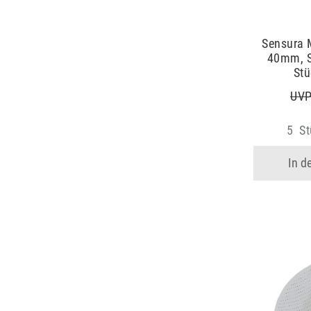
Sensura M
40mm, 
St
UVP
5
St
In d