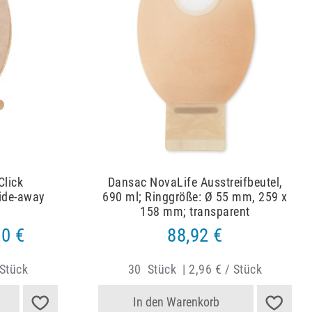
Click
Dansac NovaLife Ausstreifbeutel,
Hide-away
690 ml; Ringgröße: Ø 55 mm, 259 x
158 mm; transparent
00 €
88,92 €
 Stück
30
Stück
|
2,96 € / Stück
In den Warenkorb