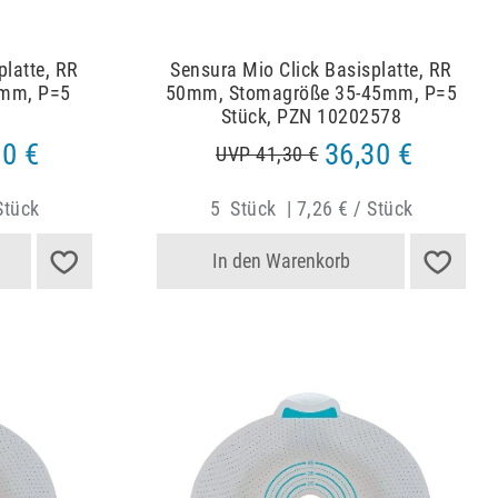
platte, RR
Sensura Mio Click Basisplatte, RR
mm, P=5
50mm, Stomagröße 35-45mm, P=5
Stück, PZN 10202578
30 €
36,30 €
UVP 41,30 €
Stück
5
Stück
|
7,26 € / Stück
In den Warenkorb