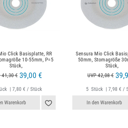
io Click Basisplatte, RR
Sensura Mio Click Basis
omagröße 10-55mm, P=5
50mm, Stomagröße 30
Stück,
Stück,
39,00 €
39,
 41,30 €
UVP 42,08 €
ück
|
7,80 € / Stück
5
Stück
|
7,98 € / 
en Warenkorb
In den Warenkorb