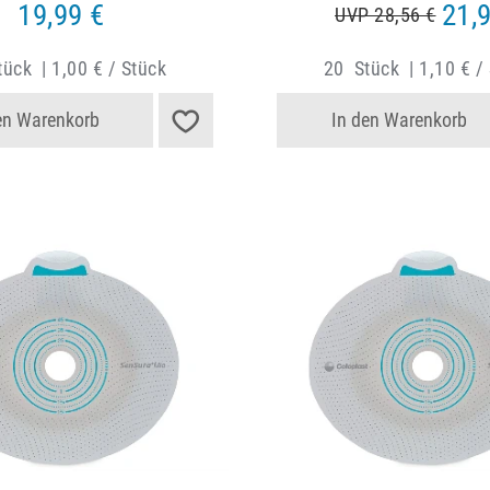
19,99 €
21,
UVP 28,56 €
tück
|
1,00 € / Stück
20
Stück
|
1,10 € /
en Warenkorb
In den Warenkorb