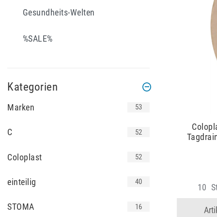
Gesundheits-Welten
%SALE%
Kategorien
Marken
53
Colopl
C
52
Tagdrai
Coloplast
52
einteilig
40
10
S
STOMA
16
Art