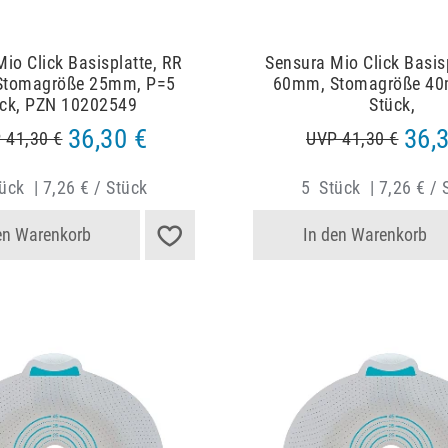
io Click Basisplatte, RR
Sensura Mio Click Basis
Stomagröße 25mm, P=5
60mm, Stomagröße 40
ück, PZN 10202549
Stück,
36,30 €
36,
 41,30 €
UVP 41,30 €
ück
|
7,26 € / Stück
5
Stück
|
7,26 € / 
en Warenkorb
In den Warenkorb