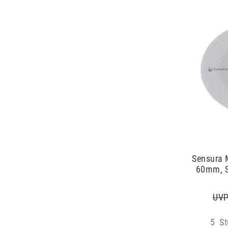
Sensura M
60mm, 
UVP
5
St