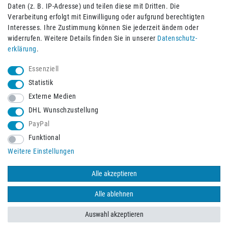
Daten (z. B. IP-Adresse) und teilen diese mit Dritten. Die
Verarbeitung erfolgt mit Einwilligung oder aufgrund berechtigten
Impressum
Daten­schutz­erklärung
AGB
Interesses. Ihre Zustimmung können Sie jederzeit ändern oder
widerrufen. Weitere Details finden Sie in unserer
Daten­schutz­
erklärung
.
Barrierefreiheitserklärung
Widerrufs­recht
Essenziell
Statistik
Externe Medien
Widerrufs­formular
Kontakt
DHL Wunschzustellung
PayPal
Funktional
Vertrag widerrufen
Weitere Einstellungen
Alle akzeptieren
© 2026 Burbach+Goetz Deutsche Sanitätshaus GmbH
/ Alle Rechte
vorbehalten. Alle Preise verstehen sich inklusive der Mehrwertsteuer,
Alle ablehnen
zuzüglich der Versandkosten.
Auswahl akzeptieren
BACK TO TOP